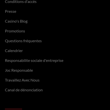
Conditions d'accès
Presse
Casino's Blog
Promotions
Questions fréquentes
Calendrier
Responsabilite sociale d'entreprise
Joc Responsable
Travaillez Avec Nous
Canal de dénonciation