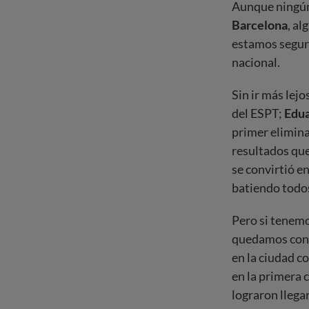
Aunque ningún 
Barcelona
, al
estamos seguro
nacional.
Sin ir más lejo
del ESPT;
Edua
primer elimina
resultados qu
se convirtió e
batiendo todos
Pero si tenemo
quedamos con e
en la ciudad c
en la primera c
lograron llegar