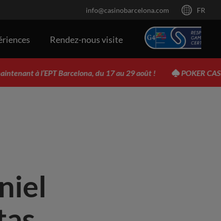
info@casinobarcelona.com
FR
ériences
Rendez-nous visite
à l’EPT Barcelona, du 17 au 29 août !
POKER CASH 8-MAX à 
niel
tas