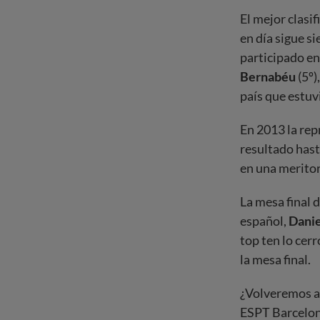
El mejor clasif
en día sigue s
participado en
Bernabéu
(5º)
país que estuv
En 2013 la rep
resultado hasta
en una meritor
La mesa final 
español,
Danie
top ten lo cer
la mesa final.
¿Volveremos a 
ESPT Barcelo