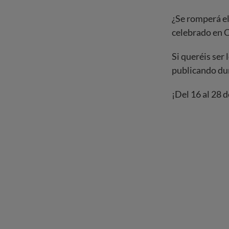
¿Se romperá el
celebrado en 
Si queréis ser 
publicando dur
¡Del 16 al 28 