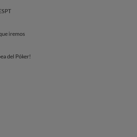
 ESPT
 que iremos
pea del Póker!