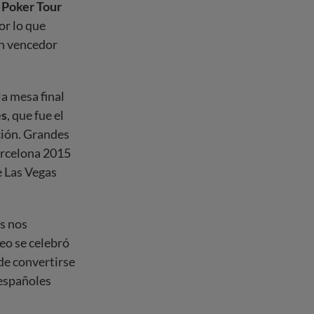
 Poker Tour
or lo que
un vencedor
la mesa final
es
, que fue el
ción. Grandes
arcelona 2015
e Las Vegas
s nos
eo se celebró
de convertirse
 españoles