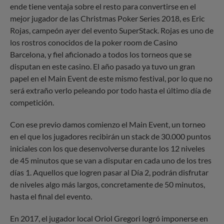
ende tiene ventaja sobre el resto para convertirse en el
mejor jugador de las Christmas Poker Series 2018, es Eric
Rojas, campeón ayer del evento SuperStack. Rojas es uno de
los rostros conocidos de la poker room de Casino
Barcelona, y fiel aficionado a todos los torneos que se
disputan en este casino. El año pasado ya tuvo un gran
papel en el Main Event de este mismo festival, por lo que no
será extraño verlo peleando por todo hasta el último día de
competición.
Con ese previo damos comienzo el Main Event, un torneo
en el que los jugadores recibirán un stack de 30.000 puntos
iniciales con los que desenvolverse durante los 12 niveles
de 45 minutos que se van a disputar en cada uno de los tres
días 1. Aquellos que logren pasar al Día 2, podrán disfrutar
de niveles algo más largos, concretamente de 50 minutos,
hasta el final del evento.
En 2017, el jugador local Oriol Gregori logró imponerse en