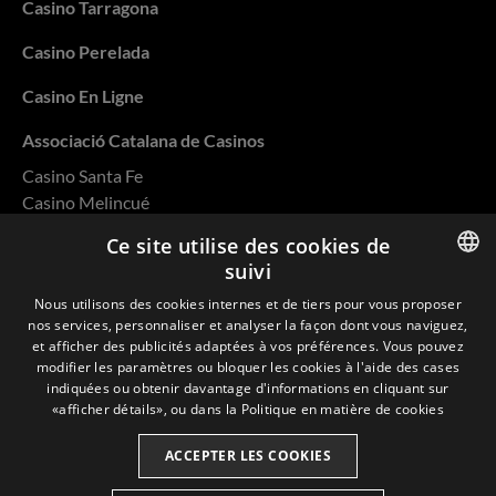
Casino Tarragona
Casino Perelada
Casino En Ligne
Associació Catalana de Casinos
Casino Santa Fe
Casino Melincué
Casino Salto
Ce site utilise des cookies de
Casino Rivera
suivi
Casino Ovalle
ENGLISH
Nous utilisons des cookies internes et de tiers pour vous proposer
nos services, personnaliser et analyser la façon dont vous naviguez,
SPANISH
et afficher des publicités adaptées à vos préférences. Vous pouvez
modifier les paramètres ou bloquer les cookies à l'aide des cases
CATALAN
indiquées ou obtenir davantage d'informations en cliquant sur
Politique de confidentialité
«afficher détails», ou dans la
Politique en matière de cookies
FRENCH
Cookies
ACCEPTER LES COOKIES
Politique de Qualité et d'Environnement