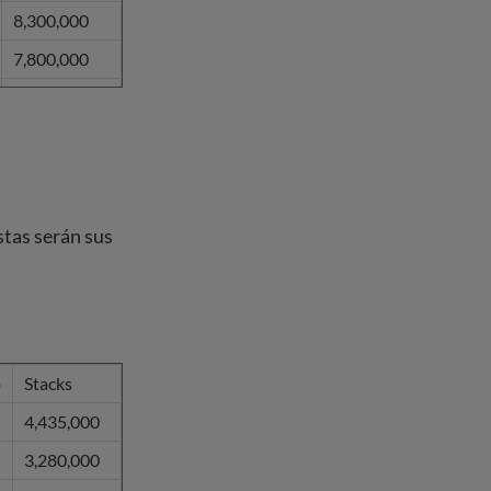
8,300,000
7,800,000
7,755,000
7,580,000
7,325,000
7,165,000
stas serán sus
7,100,000
7,035,000
6,900,000
6,700,000
o
Stacks
6,700,000
4,435,000
6,600,000
3,280,000
6,575,000