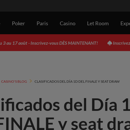
e
Poker
Paris
Casino
Let Room
Exp
17 août - Inscrivez-vous DÈS MAINTENANT!
Inscrivez-vous d
CASINO'S BLOG
CLASIFICADOS DEL DÍA 1D DEL FINALE Y SEAT DRAW
ificados del Día 
FINALE y seat dr