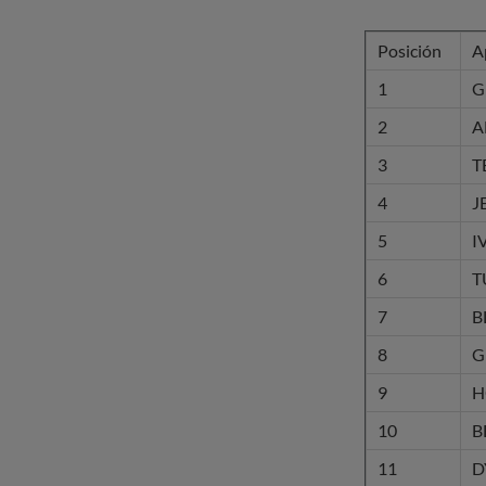
Posición
A
1
G
2
A
3
T
4
J
5
I
6
T
7
B
8
G
9
H
10
B
11
D