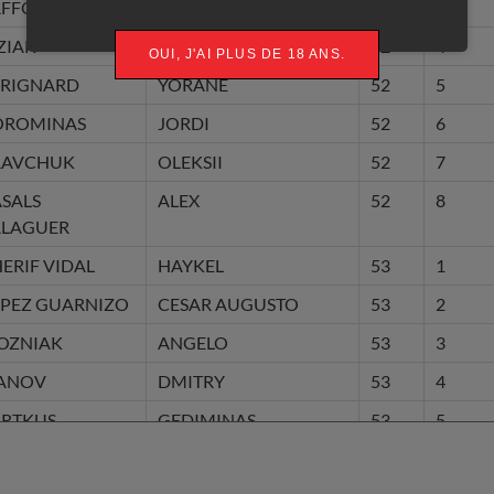
AFFOUL
EDGARD
52
3
L YOUSFI
SAID
ZIAK
GREGORZ
52
4
OUI, J'AI PLUS DE 18 ANS.
LOUTIER
PRESTEN
ERIGNARD
YORANE
52
5
BRESHKOV
STOYAN
OROMINAS
JORDI
52
6
EGIRMENCI
CEM
RAVCHUK
OLEKSII
52
7
IOS PAVON
DORIAN ALEJANDRO
SALS
ALEX
52
8
OPAZIO
LUCA
ALAGUER
ANTEL
ARIEL
ERIF VIDAL
HAYKEL
53
1
ALAZAR SANCHEZ
MAURICIO
PEZ GUARNIZO
CESAR AUGUSTO
53
2
AWADZKI
MIKOLAJ
OZNIAK
ANGELO
53
3
BU
DAVAS BASEM
VANOV
DMITRY
53
4
ONAN
MARIUS
ARTKUS
GEDIMINAS
53
5
OPEZ GUARNIZO
CESAR AUGUSTO
ALA
DOMENICO
53
6
OIKA
IHAR