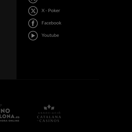
3,675,000
6,665,000
X - Poker
3,630,000
3,935,000
3,350,000
Facebook
4,630,000
3,310,000
Youtube
7,175,000
3,280,000
5,305,000
3,160,000
1,100,000
3,090,000
2,260,000
2,670,000
2,450,000
2,600,000
7,450,000
2,450,000
5,735,000
2,410,000
4,925,000
2,310,000
16,575,000
2,220,000