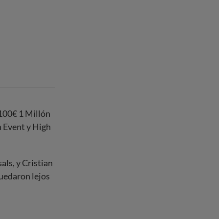
.100€ 1 Millón
n Event y High
als, y Cristian
quedaron lejos