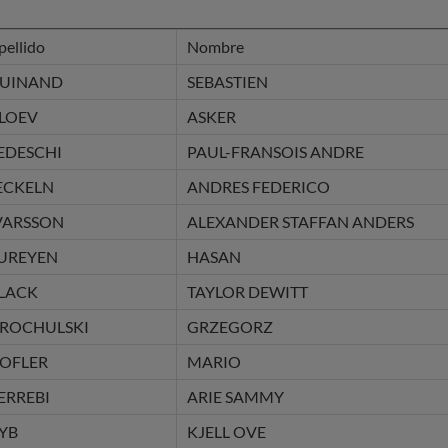
pellido
Nombre
UINAND
SEBASTIEN
LOEV
ASKER
EDESCHI
PAUL-FRANSOIS ANDRE
ECKELN
ANDRES FEDERICO
VARSSON
ALEXANDER STAFFAN ANDERS
UREYEN
HASAN
LACK
TAYLOR DEWITT
ROCHULSKI
GRZEGORZ
OFLER
MARIO
ERREBI
ARIE SAMMY
YB
KJELL OVE