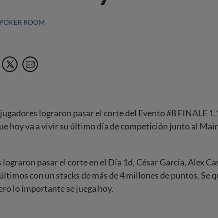
POKER ROOM
Facebook
X
e-Mail
 jugadores lograron pasar el corte del Evento #8 FINALE 1
ue hoy va a vivir su último día de competición junto al Mai
lograron pasar el corte en el Día 1d, César García, Alex Cas
 últimos con un stacks de más de 4 millones de puntos. Se 
pero lo importante se juega hoy.