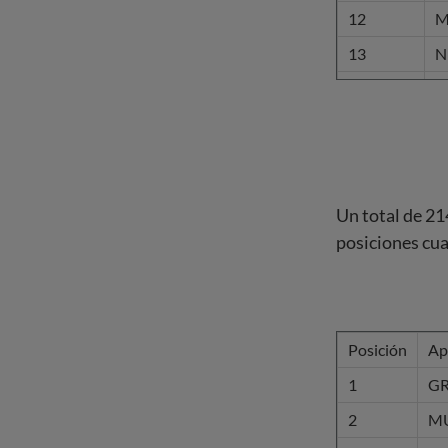
12
M
13
N
14
A
15
G
16
U
17
T
Un total de 21
18
B
posiciones cua
19
H
20
S
21
H
Posición
Ap
22
S
1
G
23
B
2
M
24
S