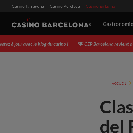
Casino Tarragona
Casino Perelada
Casino En Ligne
Événements
Gastronomi
our avec le blog du casino !
CEP Barcelona revient du 3 au 
ACCUEIL
Clas
del 