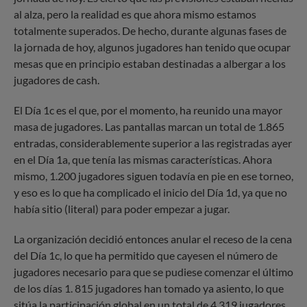
al alza, pero la realidad es que ahora mismo estamos
totalmente superados. De hecho, durante algunas fases de
la jornada de hoy, algunos jugadores han tenido que ocupar
mesas que en principio estaban destinadas a albergar a los
jugadores de cash.
El Día 1c es el que, por el momento, ha reunido una mayor
masa de jugadores. Las pantallas marcan un total de 1.865
entradas, considerablemente superior a las registradas ayer
en el Día 1a, que tenía las mismas características. Ahora
mismo, 1.200 jugadores siguen todavía en pie en ese torneo,
y eso es lo que ha complicado el inicio del Día 1d, ya que no
había sitio (literal) para poder empezar a jugar.
La organización decidió entonces anular el receso de la cena
del Día 1c, lo que ha permitido que cayesen el número de
jugadores necesario para que se pudiese comenzar el último
de los días 1. 815 jugadores han tomado ya asiento, lo que
sitúa la participación global en un total de 4.319 jugadores,