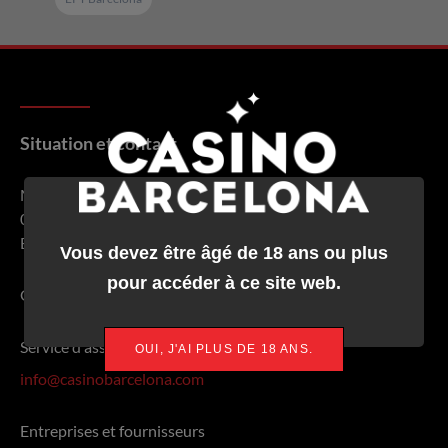
Situation et contact
Marina, 19-21
08005 (Port Olímpic)
Barcelona - Espagne
Vous devez être âgé de 18 ans ou plus
pour accéder à ce site web.
Google Maps
Service d'assistance à la clientèle
OUI, J'AI PLUS DE 18 ANS.
info@casinobarcelona.com
Entreprises et fournisseurs