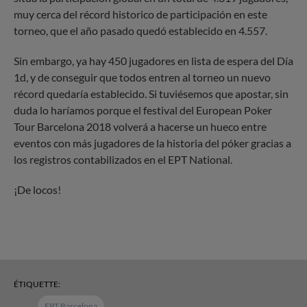
muy cerca del récord historico de participación en este
torneo, que el año pasado quedó establecido en 4.557.
Sin embargo, ya hay 450 jugadores en lista de espera del Día
1d, y de conseguir que todos entren al torneo un nuevo
récord quedaría establecido. Si tuviésemos que apostar, sin
duda lo haríamos porque el festival del European Poker
Tour Barcelona 2018 volverá a hacerse un hueco entre
eventos con más jugadores de la historia del póker gracias a
los registros contabilizados en el EPT National.
¡De locos!
ÉTIQUETTE:
EPT Barcelona