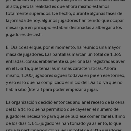
al alza, pero la realidad es que ahora mismo estamos
totalmente superados. De hecho, durante algunas fases de
la jornada de hoy, algunos jugadores han tenido que ocupar
mesas que en principio estaban destinadas a albergar a los
jugadores de cash.
El Día 1c es el que, por el momento, ha reunido una mayor
masa de jugadores. Las pantallas marcan un total de 1.865
entradas, considerablemente superior a las registradas ayer
en el Día 1a, que tenía las mismas características. Ahora
mismo, 1.200 jugadores siguen todavía en pie en ese torneo,
y eso es lo que ha complicado el inicio del Día 1d, ya que no
había sitio (literal) para poder empezar a jugar.
La organización decidió entonces anular el receso de la cena
del Día 1c, lo que ha permitido que cayesen el número de
jugadores necesario para que se pudiese comenzar el último
de los días 1. 815 jugadores han tomado ya asiento, lo que
sitúa la participación global en un total de 4.319 jugadores,