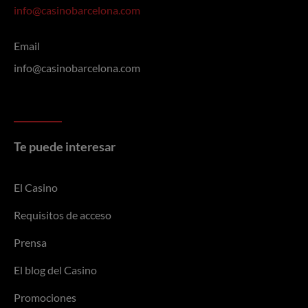
info@casinobarcelona.com
Email
info@casinobarcelona.com
Te puede interesar
El Casino
Requisitos de acceso
Prensa
El blog del Casino
Promociones