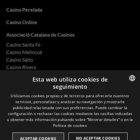
Casino Perelada
Casino Online
Associació Catalana de Casinos
Casino Santa Fe
Casino Melincué
Casino Salto
Casino Rivera
Casino Ovalle
Esta web utiliza cookies de
seguimiento
ENGLISH
Utilizamos cookies propias y de terceros para ofrecerle nuestros
servicios, personalizar y analizar su navegación y mostrarle
SPANISH
Política de privacidad
publicidad relacionada con sus preferencias. Puede cambiar la
configuración o rechazar las cookies mediante las casillas indicadas
CATALAN
Cookies
u obtener más información pulsando sobre “Mostrar detalles” o en la
Política de cookies
FRENCH
Política de Calidad y Medio Ambiente
NO ACEPTAR COOKIES
ACEPTAR COOKIES