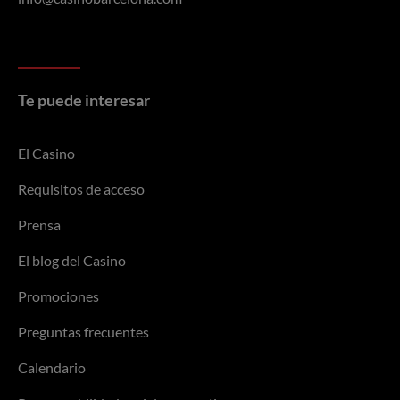
Te puede interesar
El Casino
Requisitos de acceso
Prensa
El blog del Casino
Promociones
Preguntas frecuentes
Calendario