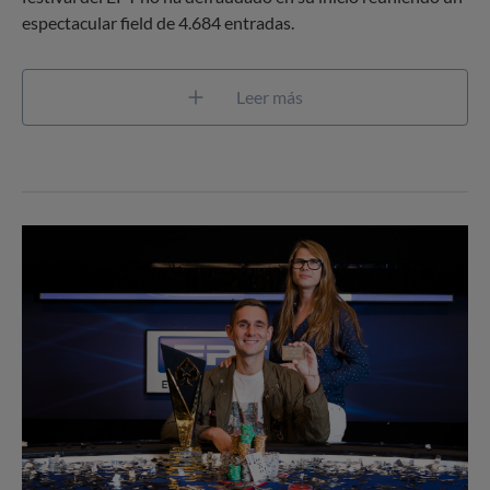
espectacular field de 4.684 entradas.
Leer más