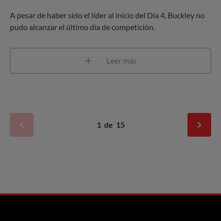
A pesar de haber sido el líder al inicio del Día 4, Buckley no
pudo alcanzar el último día de competición.
Leer más
1
de
15