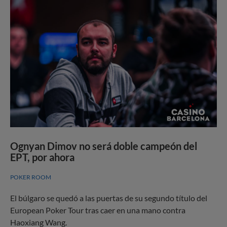
Ognyan Dimov no será doble campeón del
EPT, por ahora
POKER ROOM
El búlgaro se quedó a las puertas de su segundo título del
European Poker Tour tras caer en una mano contra
Haoxiang Wang.