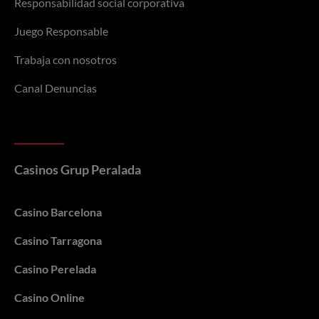
Responsabilidad social corporativa
Juego Responsable
Trabaja con nosotros
Canal Denuncias
Casinos Grup Peralada
Casino Barcelona
Casino Tarragona
Casino Perelada
Casino Online