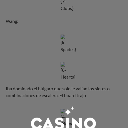
Wang:
Iba dominado el búlgaro que solo le valían los sietes o
combinaciones de escalera. El board trajo