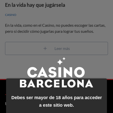
En la vida hay que jugársela
CASINO
En la vida, como en el Casino, no puedes escoger las cartas,
pero sí decidir cómo jugarlas para lograr tus sueños.
Leer más
Debes ser mayor de 18 años para acceder
Ubicación y contacto
a este sitio web.