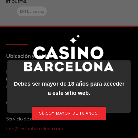
ETIQUETAS:
EPT Barcelona
Ubicación y contacto
Marina, 19-21
08005 (Port Olímpic)
Debes ser mayor de 18 años para acceder
Barcelona - España
a este sitio web.
Google Maps
SÍ, SOY MAYOR DE 18 AÑOS.
Servicio de atención al cliente
info@casinobarcelona.com