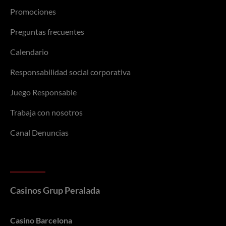
Promociones
Preguntas frecuentes
Calendario
Responsabilidad social corporativa
Juego Responsable
Trabaja con nosotros
Canal Denuncias
Casinos Grup Peralada
Casino Barcelona