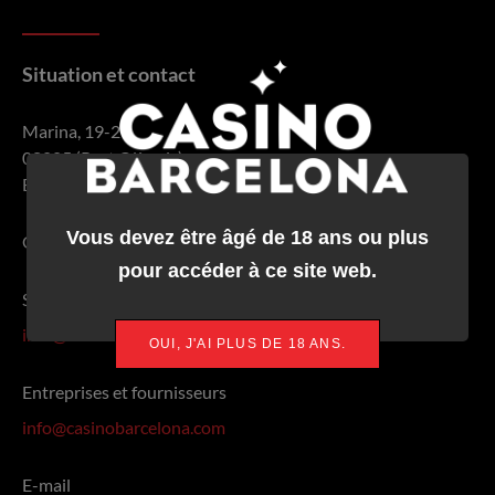
Situation et contact
Marina, 19-21
08005 (Port Olímpic)
Barcelona - Espagne
Vous devez être âgé de 18 ans ou plus
Google Maps
pour accéder à ce site web.
Service d'assistance à la clientèle
info@casinobarcelona.com
OUI, J'AI PLUS DE 18 ANS.
Entreprises et fournisseurs
info@casinobarcelona.com
E-mail