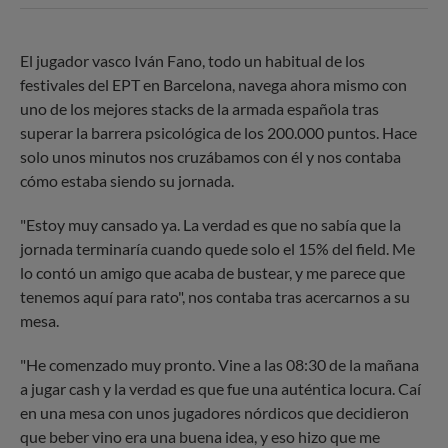
El jugador vasco Iván Fano, todo un habitual de los
festivales del EPT en Barcelona, navega ahora mismo con
uno de los mejores stacks de la armada española tras
superar la barrera psicológica de los 200.000 puntos. Hace
solo unos minutos nos cruzábamos con él y nos contaba
cómo estaba siendo su jornada.
"Estoy muy cansado ya. La verdad es que no sabía que la
jornada terminaría cuando quede solo el 15% del field. Me
lo contó un amigo que acaba de bustear, y me parece que
tenemos aquí para rato", nos contaba tras acercarnos a su
mesa.
"He comenzado muy pronto. Vine a las 08:30 de la mañana
a jugar cash y la verdad es que fue una auténtica locura. Caí
en una mesa con unos jugadores nórdicos que decidieron
que beber vino era una buena idea, y eso hizo que me