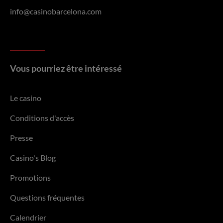
info@casinobarcelona.com
Vous pourriez être intéressé
Le casino
Conditions d'accès
Presse
Casino's Blog
Promotions
Questions fréquentes
Calendrier