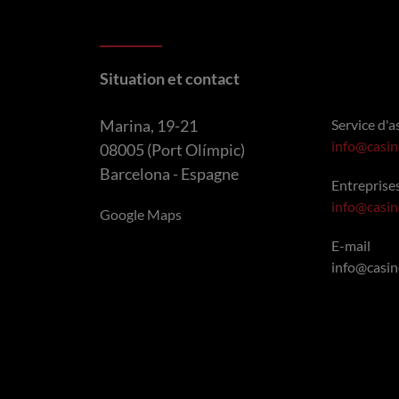
Situation et contact
Marina, 19-21
Service d'a
info@casi
08005 (Port Olímpic)
Barcelona - Espagne
Entreprises
info@casi
Google Maps
E-mail
info@casi