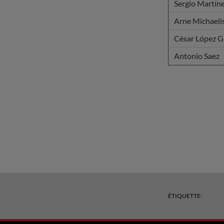
Sergio Martín
Arne Michaeli
César López G
Antonio Saez
ÉTIQUETTE: