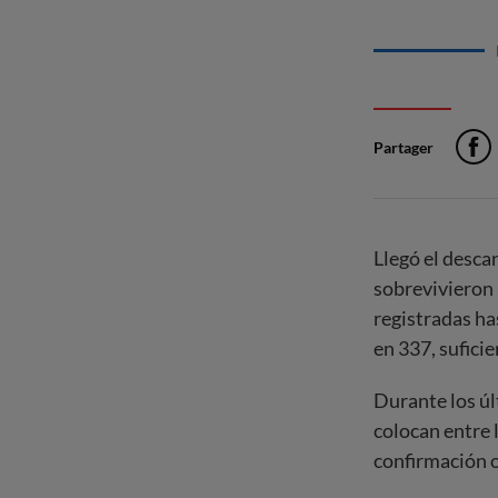
Partager
Llegó el desca
sobrevivieron 
registradas ha
en 337, sufici
Durante los úl
colocan entre l
confirmación o