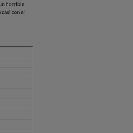
un horrible
casi con el