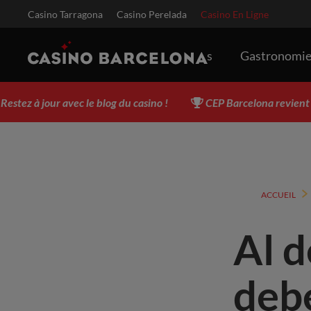
Casino Tarragona
Casino Perelada
Casino En Ligne
Événements
Gastronomi
à jour avec le blog du casino !
CEP Barcelona revient du 3 a
ACCUEIL
Al d
deb