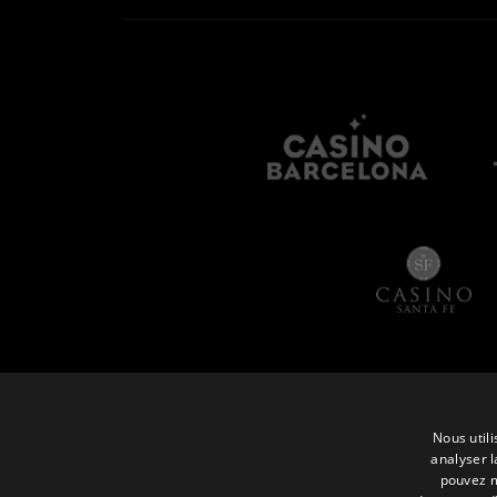
Nous util
analyser l
pouvez m