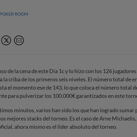
POKER ROOM
Facebook
X
e-Mail
nso de la cena de este Día 1c y lo hizo con los 126 jugadore
a la criba de los primeros seis niveles. El número total de 
sta el momento ese de 143, lo que coloca el número total d
ente para pulverizar los 100.000€ garantizados en este torn
timos minutos, varios han sido los que han logrado sumar 
os mejores stacks del torneo. Es el caso de Arne Michaelis, 
ficial, ahora mismo es el líder absoluto del torneo.