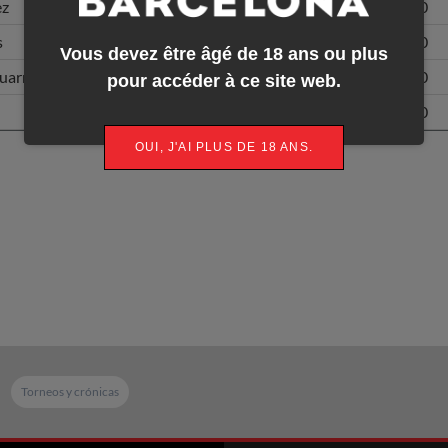
ez
80000
s
93000
Vous devez être âgé de 18 ans ou plus
uarnizo
45000
pour accéder à ce site web.
85000
OUI, J'AI PLUS DE 18 ANS.
Torneos y crónicas