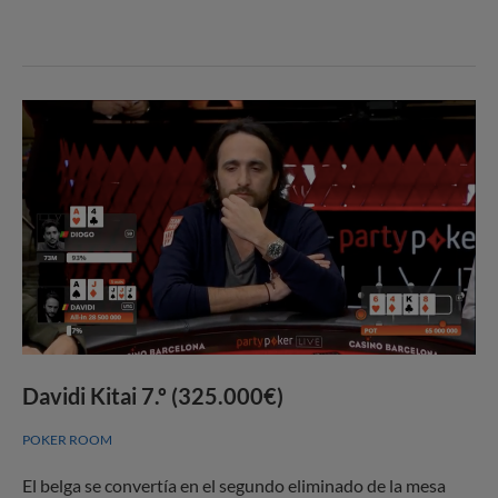
Davidi Kitai 7.º (325.000€)
POKER ROOM
El belga se convertía en el segundo eliminado de la mesa