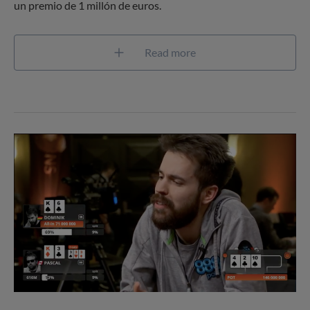
un premio de 1 millón de euros.
Read more