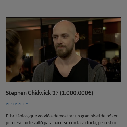
Stephen Chidwick 3.º (1.000.000€)
POKER ROOM
El británico, que volvió a demostrar un gran nivel de póker,
pero eso no le valió para hacerse con la victoria, pero si con