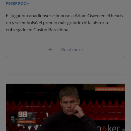
POKER ROOM
El jugador canadiense se impuso a Adam Owen en el heads-
up y se embolsó el premio más grande de la historia
entregado en Casino Barcelona.
Read more