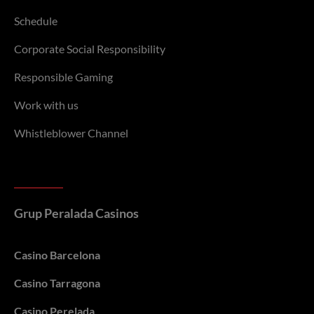
Schedule
Corporate Social Responsibility
Responsible Gaming
Work with us
Whistleblower Channel
Grup Peralada Casinos
Casino Barcelona
Casino Tarragona
Casino Perelada