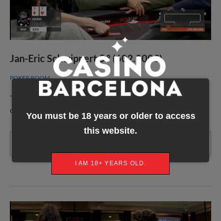
Jan-Eric Schwippert 5.º (602.000€)
POKER ROOM
Tras estirar su participación en esta mesa final mucho más
de lo que debería, el alemán cayó a manos de Adam Owen.
You must be 18 years or older to access
this website.
Read more
I AM 18+ YEARS OLD.