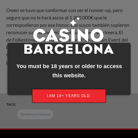
Owen se tuvo que conformar con ser el runner-up, pero
seguro que no le hará ascos al 1.300.000€ que le
correspodieron por ese honor. Los suyos también supieron
reconocer su enorme gesta, aunque no era la primera. El
de Folkestone, Reino Unido, ya fue 3.º en el Main Event del
European Poker Tour de Barcelona en 2016, la que hasta el
momento era la mayor caja de su carrera como jugador de
póker.
You must be 18 years or older to access
this website.
I AM 18+ YEARS OLD.
TAGS:
Torneos y crónicas