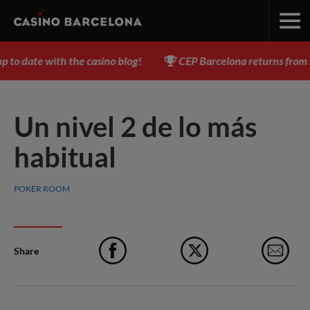
o date with the casino blog!
CEP Barcelona returns from Au
Un nivel 2 de lo más
habitual
POKER ROOM
Share
Facebook
X
e-M