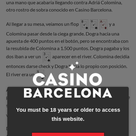
una mano que acabaría llegando contra Adriá Colomina,
otro rostro de sobra conocido en Casino Barcelona.
Al llegar a su mesa, veíamos un flop
y a
Colomina pasar desde la ciega grande. Dogra hacía una
apuesta de 400 puntos en el botón, pero se encontraba con
la resubida de Colomina a 1.500 puntos. Dogra pagaba y los
dos iban a ver un
aparecer en el river. Colomina decidía
entonces darse check y Dogra hacía lo propio con posición.
El river era un
.
Adriá Colomina lanzaba entonces una apuesta de 2.200
puntos, pero eso no iba a ser suficiente para tirar a Dogra de
su
para color al 10. Colomina tenía
y se
You must be 18 years or older to access
veía obligado a dejar que Dogra se llevase el bote.
this website.
De esta forma, se ponía punto y final al segundo nivel.
Ahora mismo afrontamos otros 45 minutos de juego antes