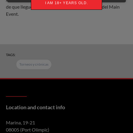
I AM 18+ YEARS OLD.
de que llegue el primer descanso de este Día 1a del Main
Event.
TAGS:
Torneos y crónicas
Location and contact info
Marina, 19-21
08005 (Port Olímpic)