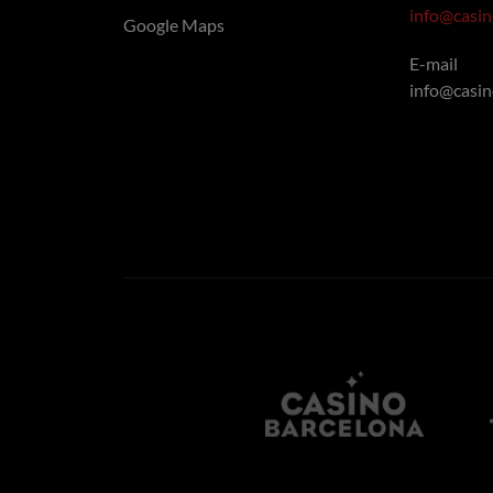
info@casi
Google Maps
E-mail
info@casi