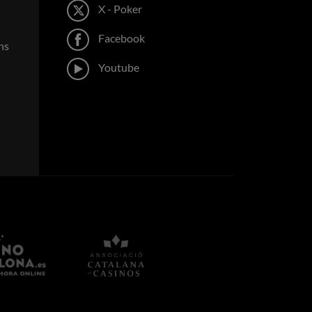
X - Poker
Facebook
ns
Youtube