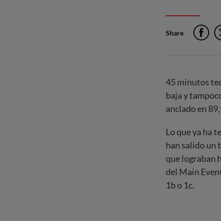
Share
F
45 minutos ted
baja y tampoco
anclado en 89,
Lo que ya ha t
han salido un t
que lograban h
del Main Event
1b o 1c.