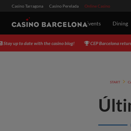
Casino Tarragona
Casino Perelada
Online Casino
Events
Dining
y up to date with the casino blog!
CEP Barcelona returns fr
START
C
Últi