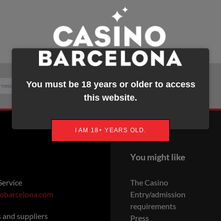
You must be 18 years or older to access
rneos y crónicas
this website.
I AM 18+ YEARS OLD.
You might like
ervice
The Casino
nobarcelona.com
Entry/admission
requirements
and suppliers
Press