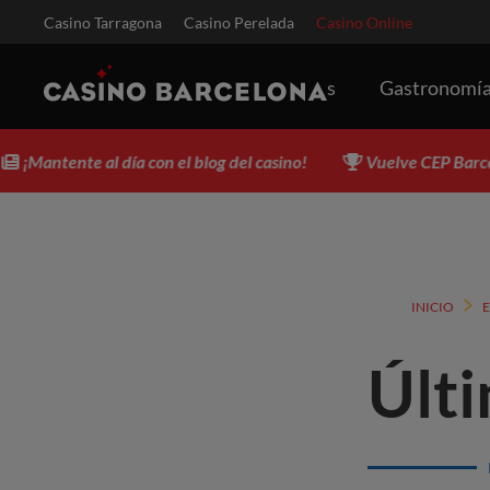
Casino Tarragona
Casino Perelada
Casino Online
Eventos
Gastronomí
antente al día con el blog del casino!
Vuelve CEP Barcelona, d
INICIO
E
Últi