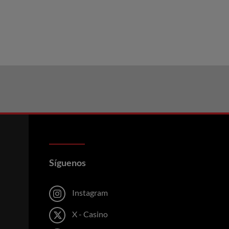
Síguenos
Instagram
X - Casino