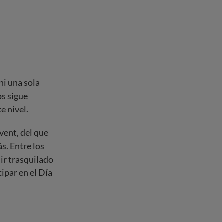
ni una sola
os sigue
e nivel.
vent, del que
s. Entre los
lir trasquilado
ipar en el Día