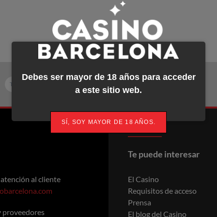
Debes ser mayor de 18 años para acceder
Torneos y crónicas
a este sitio web.
SÍ, SOY MAYOR DE 18 AÑOS.
Te puede interesar
 atención al cliente
El Casino
nobarcelona.com
Requisitos de acceso
Prensa
y proveedores
El blog del Casino