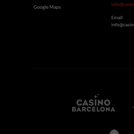
info@casi
Google Maps
Email
info@casi