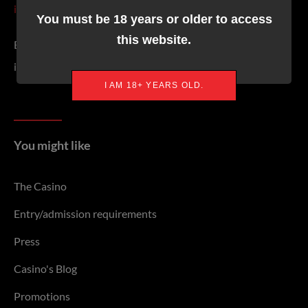
info@casinobarcelona.com
You must be 18 years or older to access
this website.
E-mail
info@casinobarcelona.com
I AM 18+ YEARS OLD.
You might like
The Casino
Entry/admission requirements
Press
Casino's Blog
Promotions