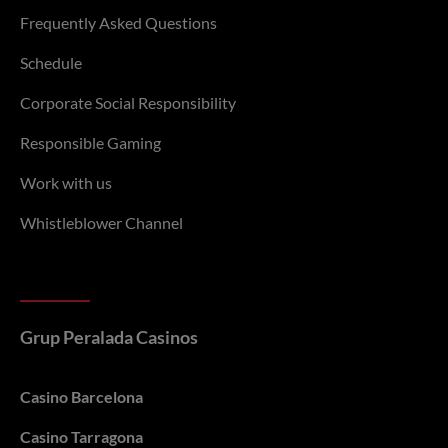
Frequently Asked Questions
Schedule
Corporate Social Responsibility
Responsible Gaming
Work with us
Whistleblower Channel
Grup Peralada Casinos
Casino Barcelona
Casino Tarragona