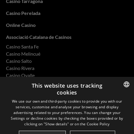
Casino Tarragona
Casino Perelada
Online Casino
Associació Catalana de Casinos
Casino Santa Fe
Casino Melincué
Casino Salto
Casino Rivera
Casino Ovalle
This website uses tracking
cookies
ENGLISH
We use our own and third-party cookies to provide you with our
Privacy Policy
services, customise and analyse your browsing and display
SPANISH
advertising related to your preferences. You can change your
Cookies
Settings or decline cookies by checking the boxes provided or by
CATALAN
clicking on "Show details" or on the
Cookie Policy
Environmental and Quality Policy
FRENCH