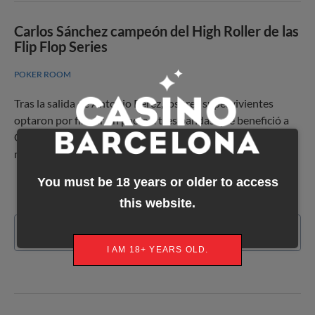
Carlos Sánchez campeón del High Roller de las
Flip Flop Series
POKER ROOM
Tras la salida de Antonio Pérez, los tres supervivientes
optaron por firmar un pacto a tres bandas que benefició a
Carlos Sánchez, que era el que más fichas tenía en ese
momento.
You must be 18 years or older to access
this website.
Read more
I AM 18+ YEARS OLD.