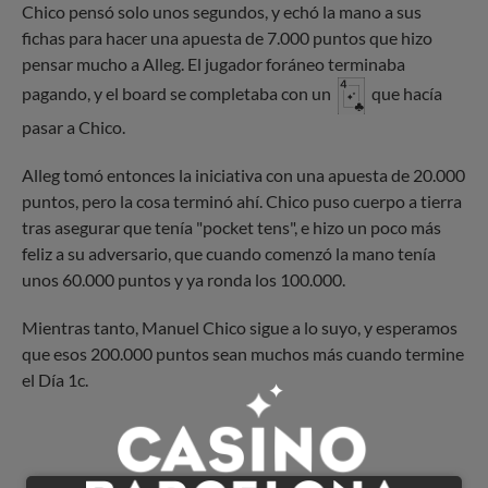
Chico pensó solo unos segundos, y echó la mano a sus
fichas para hacer una apuesta de 7.000 puntos que hizo
pensar mucho a Alleg. El jugador foráneo terminaba
pagando, y el board se completaba con un
que hacía
pasar a Chico.
Alleg tomó entonces la iniciativa con una apuesta de 20.000
puntos, pero la cosa terminó ahí. Chico puso cuerpo a tierra
tras asegurar que tenía "pocket tens", e hizo un poco más
feliz a su adversario, que cuando comenzó la mano tenía
unos 60.000 puntos y ya ronda los 100.000.
Mientras tanto, Manuel Chico sigue a lo suyo, y esperamos
que esos 200.000 puntos sean muchos más cuando termine
el Día 1c.