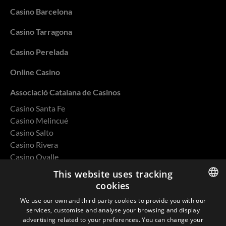
Casino Barcelona
Casino Tarragona
Casino Perelada
Online Casino
Associació Catalana de Casinos
Casino Santa Fe
Casino Melincué
Casino Salto
Casino Rivera
Casino Ovalle
This website uses tracking
cookies
ENGLISH
We use our own and third-party cookies to provide you with our
Privacy Policy
services, customise and analyse your browsing and display
SPANISH
advertising related to your preferences. You can change your