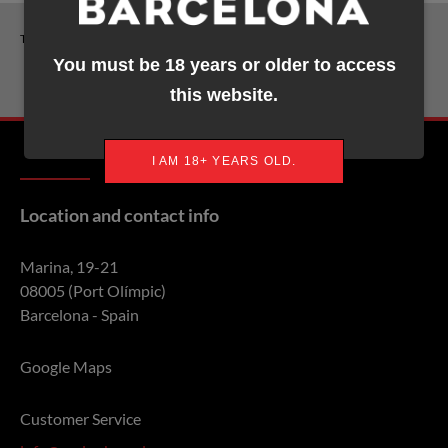
TAGS:
You must be 18 years or older to access
EPT Barcelona
this website.
I AM 18+ YEARS OLD.
Location and contact info
Marina, 19-21
08005 (Port Olímpic)
Barcelona - Spain
Google Maps
Customer Service