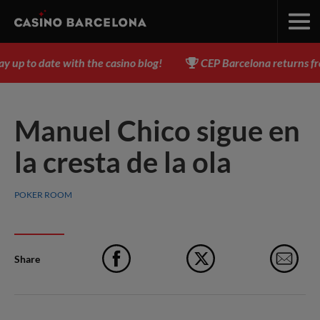
up to date with the casino blog!
CEP Barcelona returns from
Manuel Chico sigue en
la cresta de la ola
POKER ROOM
Share
Facebook
X
e-M