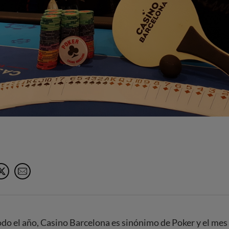
acebook
X
e-Mail
todo el año, Casino Barcelona es sinónimo de Poker y el mes 