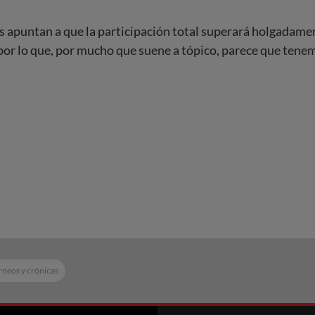
s apuntan a que la participación total superará holgadame
por lo que, por mucho que suene a tópico, parece que tene
rneos y crónicas