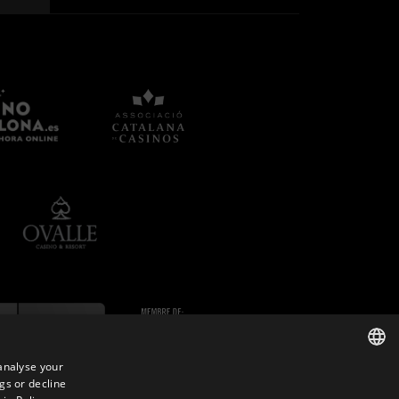
analyse your
gs or decline
ENGLISH