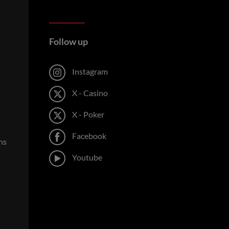
Follow up
Instagram
X - Casino
X - Poker
Facebook
ns
Youtube