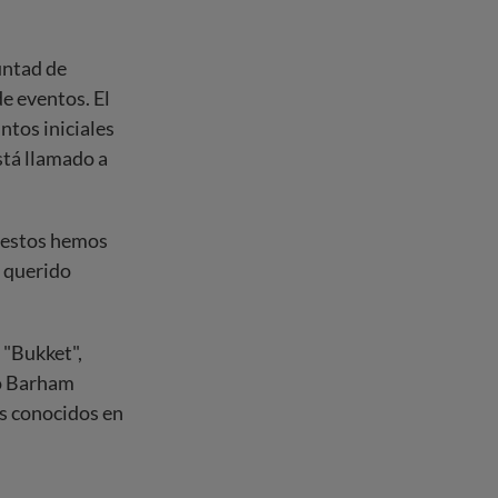
untad de
de eventos. El
ntos iniciales
stá llamado a
puestos hemos
 querido
 "Bukket",
 o Barham
s conocidos en