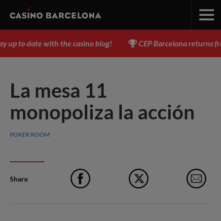
up to date with the casino blog!
CEP Barcelona returns from
La mesa 11
monopoliza la acción
POKER ROOM
Share
Facebook
X
e-M