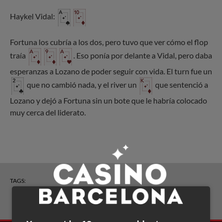
Haykel Vidal:
Fortuna los cubría a los dos, pero tuvo que ver cómo el flop
traía
. Eso ponía por delante a Vidal, pero daba
esperanzas a Lozano de poder seguir con vida. El turn fue un
que no cambió nada, y el river un
que sentenció a
Lozano y dejó a Fortuna sin un bote que le habría colocado
muy cerca del liderato.
TAGS:
Torneos y crónicas