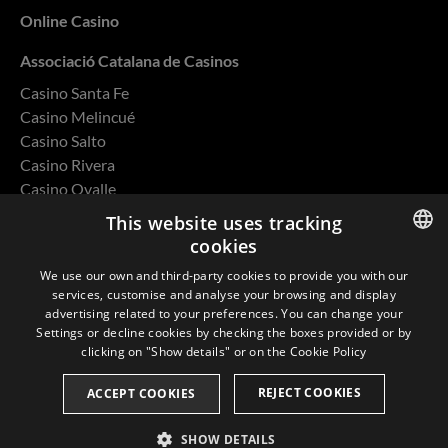
Online Casino
Associació Catalana de Casinos
Casino Santa Fe
Casino Melincué
Casino Salto
Casino Rivera
Casino Ovalle
This website uses tracking
cookies
ENGLISH
We use our own and third-party cookies to provide you with our
Privacy Policy
services, customise and analyse your browsing and display
SPANISH
advertising related to your preferences. You can change your
Cookies
Settings or decline cookies by checking the boxes provided or by
CATALAN
clicking on "Show details" or on the
Cookie Policy
Environmental and Quality Policy
FRENCH
REJECT COOKIES
ACCEPT COOKIES
SHOW DETAILS
© 2026 Casino Barcelona