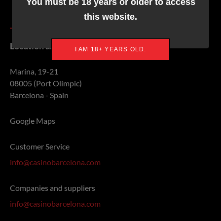
You must be 18 years or older to access
this website.
Location and contact info
I AM 18+ YEARS OLD.
Marina, 19-21
08005 (Port Olímpic)
Barcelona - Spain
Google Maps
Customer Service
info@casinobarcelona.com
Companies and suppliers
info@casinobarcelona.com