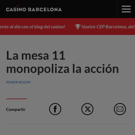
 al día con el blog del casino!
Vuelve CEP Barcelona, del 3 a
La mesa 11
monopoliza la acción
POKER ROOM
Compartir
Facebook
X
e-M