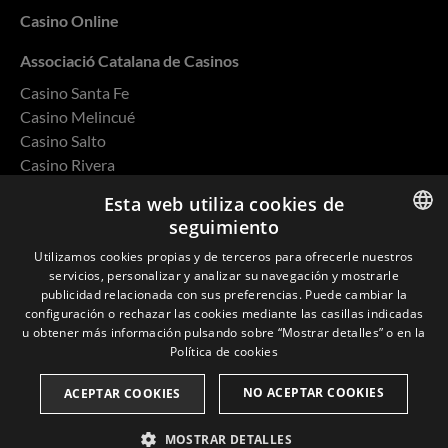
Casino Online
Associació Catalana de Casinos
Casino Santa Fe
Casino Melincué
Casino Salto
Casino Rivera
Casino Ovalle
Esta web utiliza cookies de
seguimiento
ENGLISH
Utilizamos cookies propias y de terceros para ofrecerle nuestros
servicios, personalizar y analizar su navegación y mostrarle
SPANISH
Política de privacidad
publicidad relacionada con sus preferencias. Puede cambiar la
configuración o rechazar las cookies mediante las casillas indicadas
CATALAN
Cookies
u obtener más información pulsando sobre “Mostrar detalles” o en la
Política de cookies
FRENCH
Política de Calidad y Medio Ambiente
NO ACEPTAR COOKIES
ACEPTAR COOKIES
MOSTRAR DETALLES
© 2026 Casino Barcelona