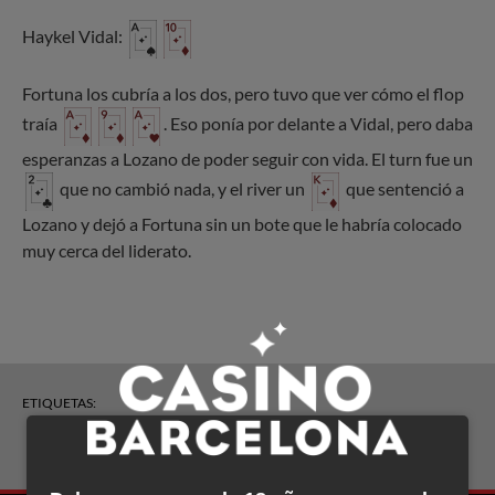
Haykel Vidal:
Fortuna los cubría a los dos, pero tuvo que ver cómo el flop
traía
. Eso ponía por delante a Vidal, pero daba
esperanzas a Lozano de poder seguir con vida. El turn fue un
que no cambió nada, y el river un
que sentenció a
Lozano y dejó a Fortuna sin un bote que le habría colocado
muy cerca del liderato.
ETIQUETAS:
Torneos y crónicas