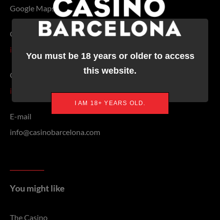
Google Maps
Customer Service
info@casinobarcelona.com
You must be 18 years or older to access
this website.
Companies and suppliers
info@casinobarcelona.com
I AM 18+ YEARS OLD.
E-mail
info@casinobarcelona.com
You might like
The Casino