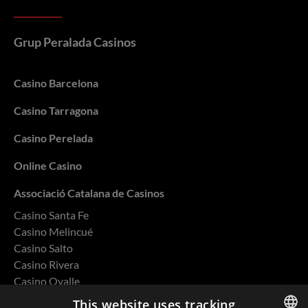
Grup Peralada Casinos
Casino Barcelona
Casino Tarragona
Casino Perelada
Online Casino
Associació Catalana de Casinos
Casino Santa Fe
Casino Melincué
Casino Salto
Casino Rivera
Casino Ovalle
This website uses tracking