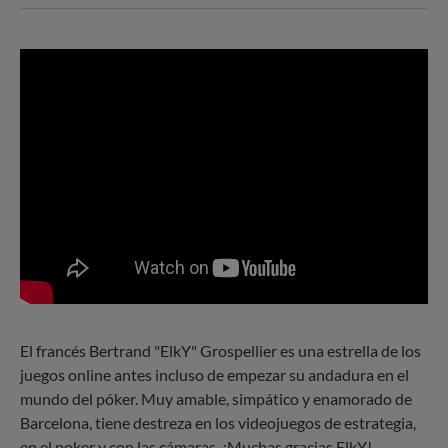
El francés Bertrand "ElkY" Grospellier es una estrella de los
juegos online antes incluso de empezar su andadura en el
mundo del póker. Muy amable, simpático y enamorado de
Barcelona, tiene destreza en los videojuegos de estrategia,
en el poker y con las cámaras. ¡Muchas gracias ElkY!