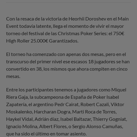
Con la resaca de la victoria de Heorhii Doroshev en el Main
Event todavía latente, llega el momento de vivir el mayor
torneo del festival de las Christmas Poker Series: el 750€
High Roller 25.000€ Garantizados.
El torneo ha comenzado con apenas dos mesas, pero en el
transcurso del primer nivel ese escasos 18 jugadores se han
convertido en 38, los mismos que ahora compiten en cinco
mesas.
Entre los participantes tenemos a jugadores como Miquel
Riera Gaja, la subcampeona de España de Poker Isabel
Zapatería, el argentino Pedr Cairat, Robert Cazali, Viktor
Moskalenko, Harcharan Dogra, Marti Roca de Torres,
Haykel Vidal, Adrián díaz, Isabel Baltazar, Thierry Gogniat,
Ignacio Molina, Albert Flores, o Sergio Alonso Camuñas,
que ha sido el último en tomar asiento.