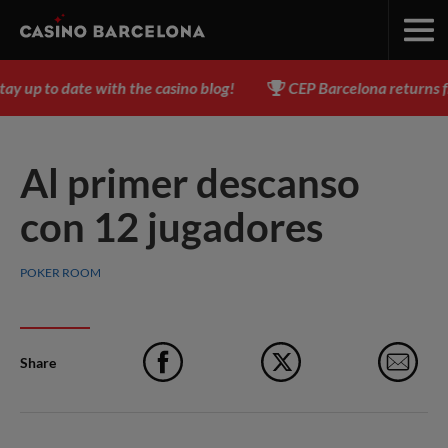
 up to date with the casino blog!
CEP Barcelona returns fro
Al primer descanso
con 12 jugadores
POKER ROOM
Share
Facebook
X
e-M