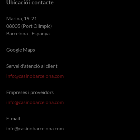
Ubicació i contacte
Marina, 19-21
08005 (Port Olímpic)
Barcelona - Espanya
Google Maps
Servei d'atenció al client
info@casinobarcelona.com
Empreses i proveïdors
info@casinobarcelona.com
E-mail
info@casinobarcelona.com