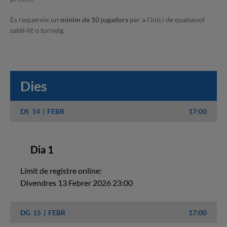
Es requereix un
mínim de 10 jugadors
per a l’inici de qualsevol
satèl·lit o torneig.
Dies
DS
14
FEBR
17:00
Dia 1
Límit de registre online:
Divendres 13 Febrer 2026 23:00
DG
15
FEBR
17:00