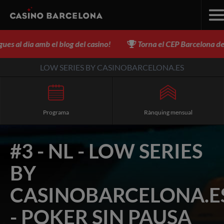
 al dia amb el blog del casino!
Torna el CEP Barcelona del 3 al
LOW SERIES BY CASINOBARCELONA.ES
Programa
Rànquing mensual
#3 - NL - LOW SERIES
BY
CASINOBARCELONA.E
- POKER SIN PAUSA