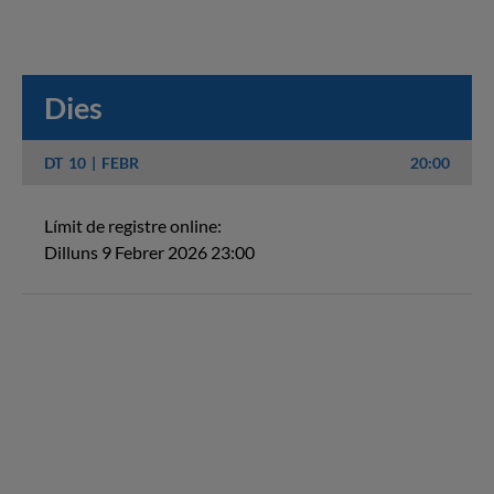
Dies
DT
10
FEBR
20:00
Límit de registre online:
Dilluns 9 Febrer 2026 23:00