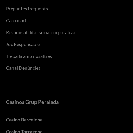
Preguntes freqüents
Calendari
Responsabilitat social corporativa
Joc Responsable
Treballa amb nosaltres
Canal Denúncies
Casinos Grup Peralada
Casino Barcelona
Casino Tarragona