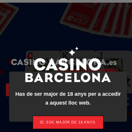
Anar al casino online
Has de ser major de 18 anys per a accedir
a aquest lloc web.
SÍ, SOC MAJOR DE 18 ANYS.