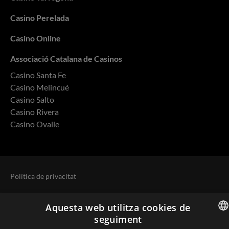
Casino Perelada
Casino Online
Associació Catalana de Casinos
Casino Santa Fe
Casino Melincué
Casino Salto
Casino Rivera
Casino Ovalle
Política de privacitat
Cookies
Aquesta web utilitza cookies de
Política de Qualitat i Medi Ambient
seguiment