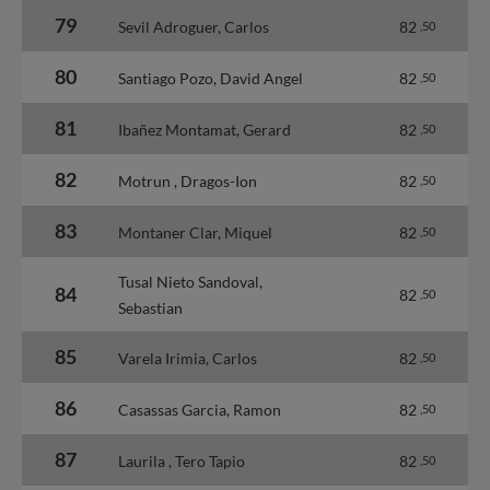
79
Sevil Adroguer, Carlos
82
,50
80
Santiago Pozo, David Angel
82
,50
81
Ibañez Montamat, Gerard
82
,50
82
Motrun , Dragos-Ion
82
,50
83
Montaner Clar, Miquel
82
,50
Tusal Nieto Sandoval,
84
82
,50
Sebastian
85
Varela Irimia, Carlos
82
,50
86
Casassas Garcia, Ramon
82
,50
87
Laurila , Tero Tapio
82
,50