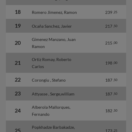
18
Romero Jimenez, Ramon
239
,25
19
Ocaña Sanchez, Javier
217
,50
Gimenez Manzano, Juan
20
215
,00
Ramon
Ortiz Romay, Roberto
21
198
,00
Carlos
22
Corongiu , Stefano
187
,50
23
Attyasse , Serge,william
187
,50
Alberola Mallorques,
24
182
,50
Fernando
Popkhadze Barbakadze,
25
173
,25