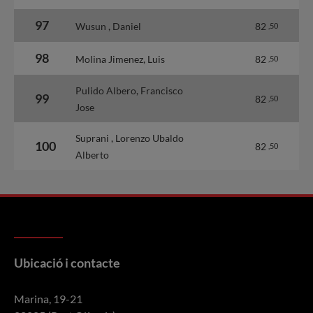
97
Wusun , Daniel
82
,50
98
Molina Jimenez, Luis
82
,50
Pulido Albero, Francisco
99
82
,50
Jose
Suprani , Lorenzo Ubaldo
100
82
,50
Alberto
Ubicació i contacte
Marina, 19-21