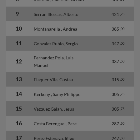
9
Serran Illescas, Alberto
421
,25
10
Montanarella , Andrea
385
,00
11
Gonzalez Rubio, Sergio
347
,00
Fernandez Pola, Luis
12
337
,50
Manuel
13
Flaquer Vila, Gustau
315
,00
14
Kerkeny , Samy Philippe
305
,75
15
Vazquez Galan, Jesus
305
,75
16
Costa Berenguel, Pere
287
,50
17
Perez Estenaga, Iñigo
247
,50