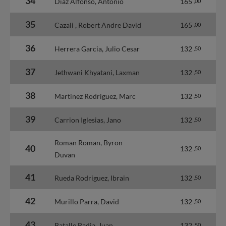
34
Diaz Alfonso, Antonio
165
,00
35
Cazali , Robert Andre David
165
,00
36
Herrera Garcia, Julio Cesar
132
,50
37
Jethwani Khyatani, Laxman
132
,50
38
Martinez Rodriguez, Marc
132
,50
39
Carrion Iglesias, Jano
132
,50
Roman Roman, Byron
40
132
,50
Duvan
41
Rueda Rodriguez, Ibrain
132
,50
42
Murillo Parra, David
132
,50
43
Batalle Badia, Juan
132
,50