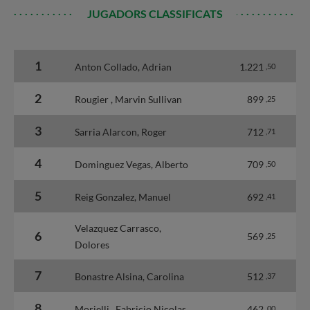
JUGADORS CLASSIFICATS
1
Anton Collado, Adrian
1.221
,50
2
Rougier , Marvin Sullivan
899
,25
3
Sarria Alarcon, Roger
712
,71
4
Dominguez Vegas, Alberto
709
,50
5
Reig Gonzalez, Manuel
692
,41
Velazquez Carrasco,
6
569
,25
Dolores
7
Bonastre Alsina, Carolina
512
,37
8
Morielli , Fabricio Nicolas
462
,00