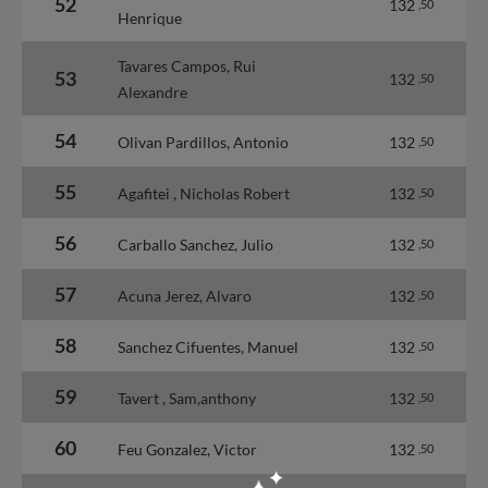
52
132
,50
Henrique
Tavares Campos, Rui
53
132
,50
Alexandre
54
Olivan Pardillos, Antonio
132
,50
55
Agafitei , Nicholas Robert
132
,50
56
Carballo Sanchez, Julio
132
,50
57
Acuna Jerez, Alvaro
132
,50
58
Sanchez Cifuentes, Manuel
132
,50
59
Tavert , Sam,anthony
132
,50
60
Feu Gonzalez, Victor
132
,50