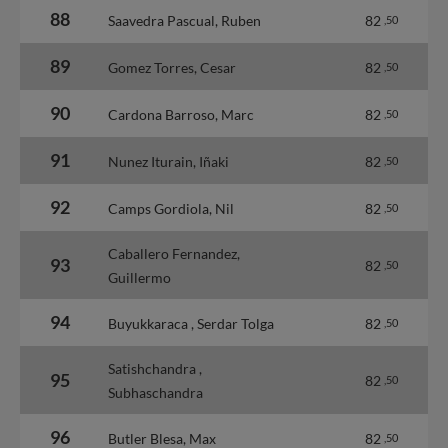
88
Saavedra Pascual, Ruben
82
,50
89
Gomez Torres, Cesar
82
,50
90
Cardona Barroso, Marc
82
,50
91
Nunez Iturain, Iñaki
82
,50
92
Camps Gordiola, Nil
82
,50
Caballero Fernandez,
93
82
,50
Guillermo
94
Buyukkaraca , Serdar Tolga
82
,50
Satishchandra ,
95
82
,50
Subhaschandra
96
Butler Blesa, Max
82
,50