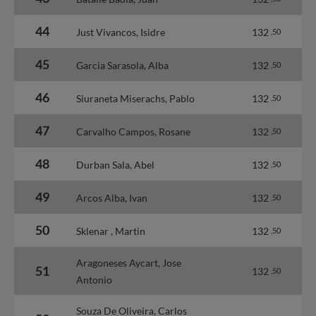
44
Just Vivancos, Isidre
132
,50
45
Garcia Sarasola, Alba
132
,50
46
Siuraneta Miserachs, Pablo
132
,50
47
Carvalho Campos, Rosane
132
,50
48
Durban Sala, Abel
132
,50
49
Arcos Alba, Ivan
132
,50
50
Sklenar , Martin
132
,50
Aragoneses Aycart, Jose
51
132
,50
Antonio
Souza De Oliveira, Carlos