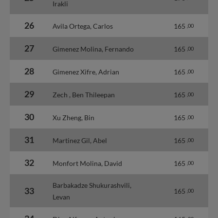
Irakli
26
Avila Ortega, Carlos
165
,00
27
Gimenez Molina, Fernando
165
,00
28
Gimenez Xifre, Adrian
165
,00
29
Zech , Ben Thileepan
165
,00
30
Xu Zheng, Bin
165
,00
31
Martinez Gil, Abel
165
,00
32
Monfort Molina, David
165
,00
Barbakadze Shukurashvili,
33
165
,00
Levan