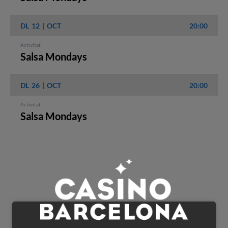
DL
12
OCT
20:00
Activitat
Salsa Mondays
DL
26
OCT
20:00
Activitat
Salsa Mondays