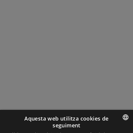
Aquesta web utilitza cookies de
seguiment
ENGLISH