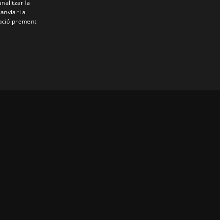
analitzar la
canviar la
ENGLISH
mació prement
SPANISH
CATALAN
FRENCH
TÀRIES
web no pot utilitzar-se correctament sense les cookies estríctament
e consentiment de les cookies dels visitants. És necessari que el