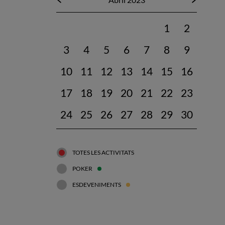
1
2
3
4
5
6
7
8
9
10
11
12
13
14
15
16
17
18
19
20
21
22
23
24
25
26
27
28
29
30
TOTES LES ACTIVITATS
POKER
ESDEVENIMENTS