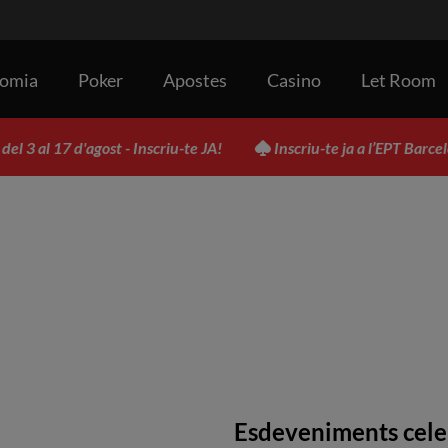
nomia
Poker
Apostes
Casino
Let Room
 17 d'agost - Inscriu-te JA!
Inscriu-te ja a l’EPT Barcelona, de
Esdeveniments celeb