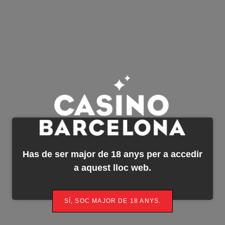
Has de ser major de 18 anys per a accedir
a aquest lloc web.
SÍ, SOC MAJOR DE 18 ANYS.