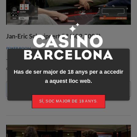
Jan-Eric Schwippert 5.º (602.000€)
POKER ROOM
Tras estirar su participación en esta mesa final mucho más
de lo que debería, el alemán cayó a manos de Adam Owen.
Has de ser major de 18 anys per a accedir
a aquest lloc web.
Llegir més
SÍ, SOC MAJOR DE 18 ANYS.