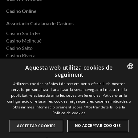
Casino Online
Associació Catalana de Casinos
Casino Santa Fe
Casino Melincué
Casino Salto
Casino Rivera
Casino Ovalle
Aquesta web utilitza cookies de
seguiment
ENGLISH
Utilitzem cookies pròpies i de tercers per a oferir-li els nostres
serveis, personalitzar i analitzar la seva navegació i mostrar-li la
SPANISH
Política de privacitat
publicitat relacionada amb les seves preferències. Pot canviar la
configuració o refusar les cookies mitjançant les caselles indicades o
CATALAN
Cookies
obtenir més informació prement sobre "Mostrar detalls" o a la
Política de cookies
FRENCH
Política de Qualitat i Medi Ambient
NO ACCEPTAR COOKIES
ACCEPTAR COOKIES