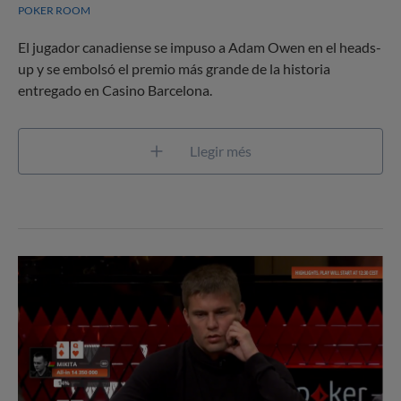
POKER ROOM
El jugador canadiense se impuso a Adam Owen en el heads-
up y se embolsó el premio más grande de la historia
entregado en Casino Barcelona.
Llegir més