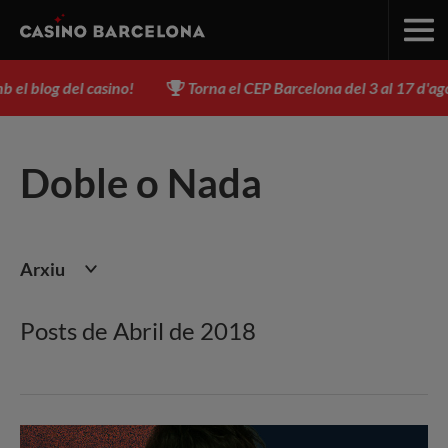
 del casino!
Torna el CEP Barcelona del 3 al 17 d'agost - Inscr
Doble o Nada
Arxiu
Posts de Abril de 2018