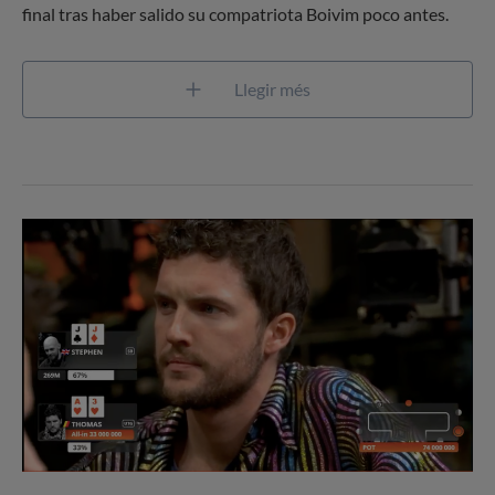
final tras haber salido su compatriota Boivim poco antes.
Llegir més