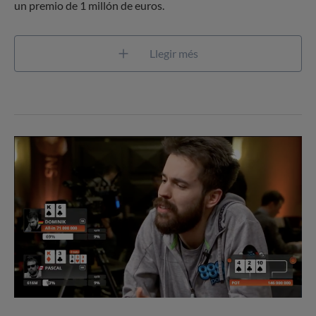
un premio de 1 millón de euros.
Llegir més