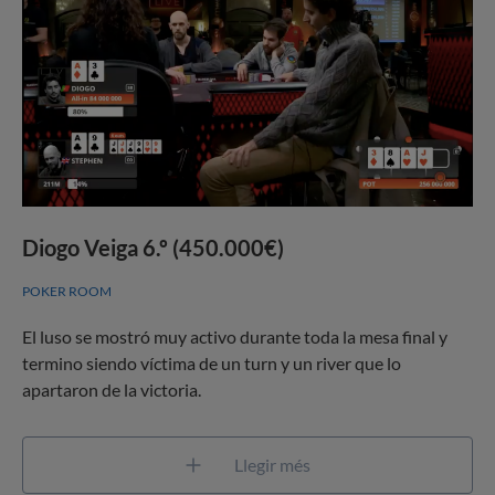
Diogo Veiga 6.º (450.000€)
POKER ROOM
El luso se mostró muy activo durante toda la mesa final y
termino siendo víctima de un turn y un river que lo
apartaron de la victoria.
Llegir més