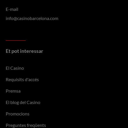
E-mail
info@casinobarcelona.com
Et pot interessar
El Casino
Requisits d'accés
Premsa
El blog del Casino
Promocions
Preguntes freqüents