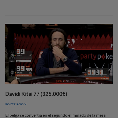
Davidi Kitai 7.º (325.000€)
POKER ROOM
El belga se convertía en el segundo eliminado de la mesa