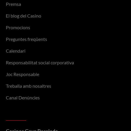
Premsa
El blog del Casino
Promocions
Preguntes freqüents
Calendari
Responsabilitat social corporativa
Joc Responsable
Treballa amb nosaltres
Canal Denúncies