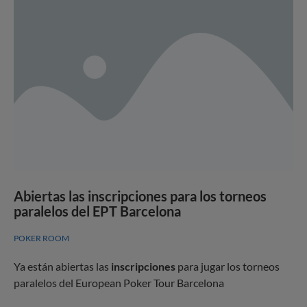
Abiertas las inscripciones para los torneos
paralelos del EPT Barcelona
POKER ROOM
Ya están abiertas las
inscripciones
para jugar los torneos
paralelos del European Poker Tour Barcelona