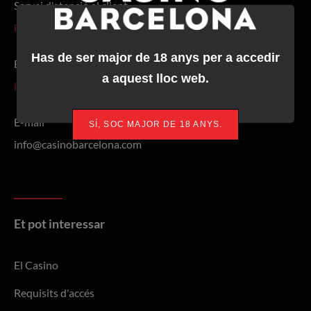
Servei d'atenció al client
info@casinobarcelona.com
Has de ser major de 18 anys per a accedir
Empreses i proveïdors
a aquest lloc web.
info@casinobarcelona.com
E-mail
SÍ, SOC MAJOR DE 18 ANYS.
info@casinobarcelona.com
Et pot interessar
El Casino
Requisits d'accés