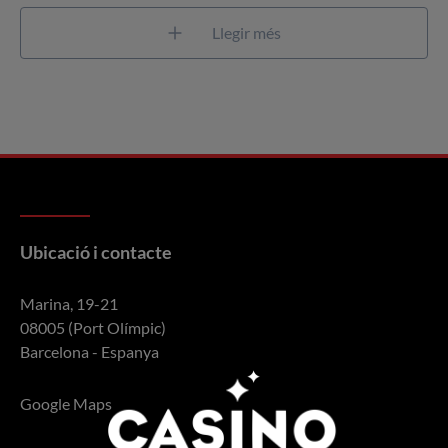
Llegir més
Ubicació i contacte
Marina, 19-21
08005 (Port Olímpic)
Barcelona - Espanya
Google Maps