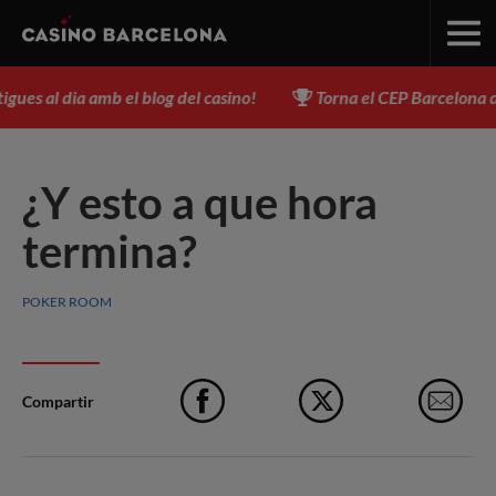
es al dia amb el blog del casino!
Torna el CEP Barcelona del 3 
¿Y esto a que hora
termina?
POKER ROOM
Compartir
Facebook
X
e-M