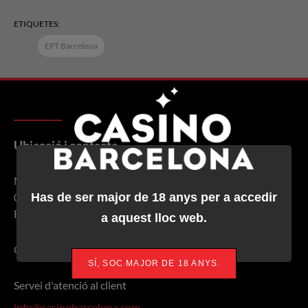
ETIQUETES:
EPT Barcelona
Ubicació i contacte
Marina, 19-21
Has de ser major de 18 anys per a accedir
08005 (Port Olímpic)
Barcelona - Espanya
a aquest lloc web.
Google Maps
SÍ, SOC MAJOR DE 18 ANYS.
Servei d'atenció al client
info@casinobarcelona.com