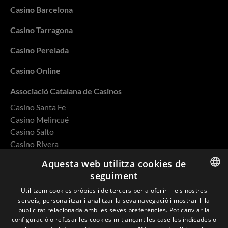
Casino Barcelona
Casino Tarragona
Casino Perelada
Casino Online
Associació Catalana de Casinos
Casino Santa Fe
Casino Melincué
Casino Salto
Casino Rivera
Casino Ovalle
Aquesta web utilitza cookies de
seguiment
ENGLISH
Utilitzem cookies pròpies i de tercers per a oferir-li els nostres
serveis, personalitzar i analitzar la seva navegació i mostrar-li la
SPANISH
Política de privacitat
publicitat relacionada amb les seves preferències. Pot canviar la
configuració o refusar les cookies mitjançant les caselles indicades o
CATALAN