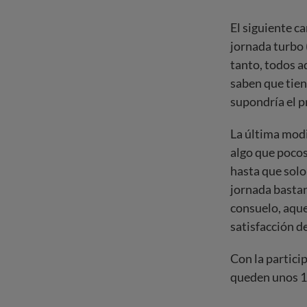
El siguiente c
jornada turbo 
tanto, todos a
saben que tien
supondría el p
La última modi
algo que pocos
hasta que solo
jornada bastan
consuelo, aquel
satisfacción d
Con la partici
queden unos 18