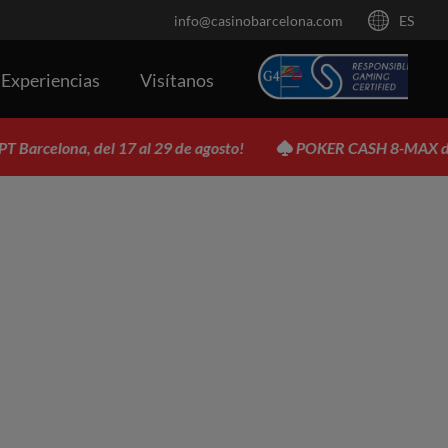
info@casinobarcelona.com
ES
Experiencias
Visítanos
rcelona, del 17 al 29 de agosto!
POKER CASH 8-MAX desde 1