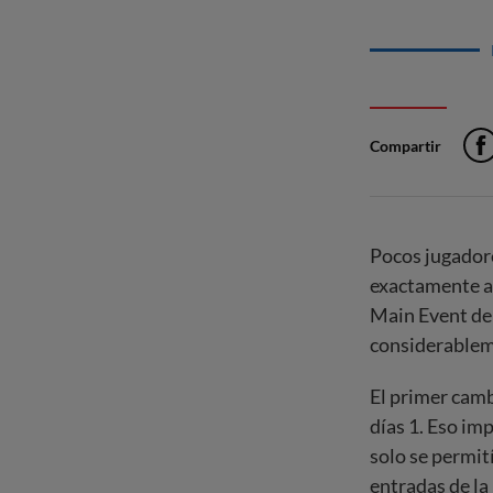
Compartir
Pocos jugadore
exactamente a 
Main Event del
considerableme
El primer camb
días 1. Eso im
solo se permit
entradas de la