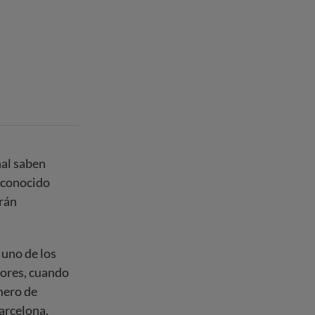
nal saben
hiconocido
arán
 uno de los
iores, cuando
mero de
arcelona.