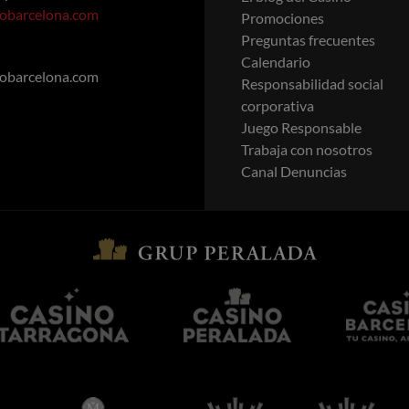
nobarcelona.com
Promociones
Preguntas frecuentes
Calendario
nobarcelona.com
Responsabilidad social
corporativa
Juego Responsable
Trabaja con nosotros
Canal Denuncias