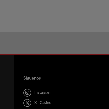
Síguenos
Instagram
X - Casino