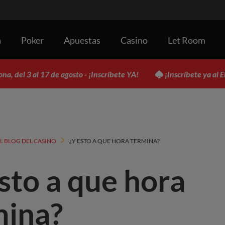
a
Poker
Apuestas
Casino
Let Room
 3 al 17 de agosto - ¡Inscríbete YA!
¡Inscríbete ya al EPT Ba
L BLOG DEL CASINO
¿Y ESTO A QUE HORA TERMINA?
sto a que hora
mina?