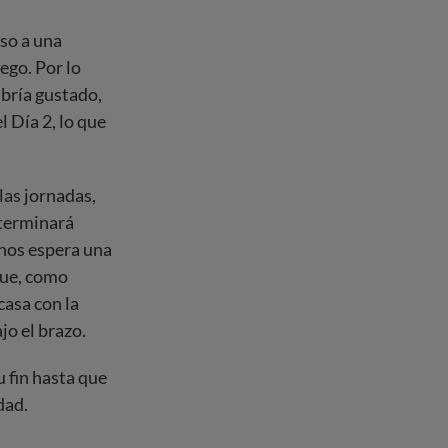
aso a una
ego. Por lo
abría gustado,
 Día 2, lo que
las jornadas,
 terminará
 nos espera una
que, como
casa con la
jo el brazo.
u fin hasta que
dad.