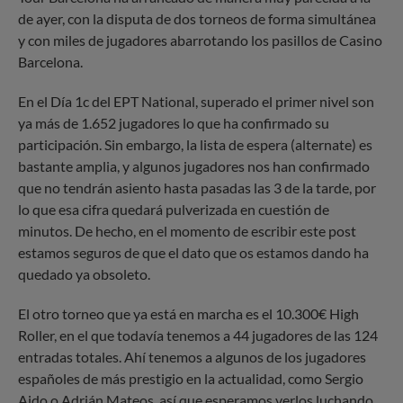
de ayer, con la disputa de dos torneos de forma simultánea
y con miles de jugadores abarrotando los pasillos de Casino
Barcelona.
En el Día 1c del EPT National, superado el primer nivel son
ya más de 1.652 jugadores lo que ha confirmado su
participación. Sin embargo, la lista de espera (alternate) es
bastante amplia, y algunos jugadores nos han confirmado
que no tendrán asiento hasta pasadas las 3 de la tarde, por
lo que esa cifra quedará pulverizada en cuestión de
minutos. De hecho, en el momento de escribir este post
estamos seguros de que el dato que os estamos dando ha
quedado ya obsoleto.
El otro torneo que ya está en marcha es el 10.300€ High
Roller, en el que todavía tenemos a 44 jugadores de las 124
entradas totales. Ahí tenemos a algunos de los jugadores
españoles de más prestigio en la actualidad, como Sergio
Aido o Adrián Mateos, así que esperamos verlos luchando