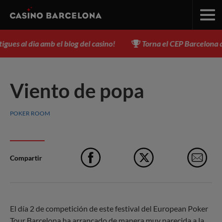
ues al dia amb el blog del casino!
Torna el CEP Barcelona del 
Viento de popa
POKER ROOM
Compartir
Facebook
X
e-M
El día 2 de competición de este festival del European Poker
Tour Barcelona ha arrancado de manera muy parecida a la