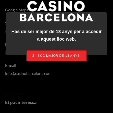
Google Maps
Servei d'atenció al client
info@casinobarcelona.com
Has de ser major de 18 anys per a accedir
a aquest lloc web.
Empreses i proveïdors
info@casinobarcelona.com
SÍ, SOC MAJOR DE 18 ANYS.
E-mail
info@casinobarcelona.com
Et pot interessar