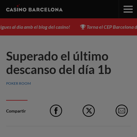
ues al dia amb el blog del casino!
Torna el CEP Barcelona del 3
Superado el último
descanso del día 1b
POKER ROOM
Compartir
Facebook
X
e-M