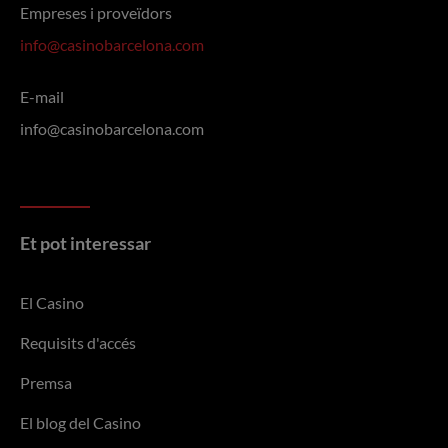
Empreses i proveïdors
info@casinobarcelona.com
E-mail
info@casinobarcelona.com
Et pot interessar
El Casino
Requisits d'accés
Premsa
El blog del Casino