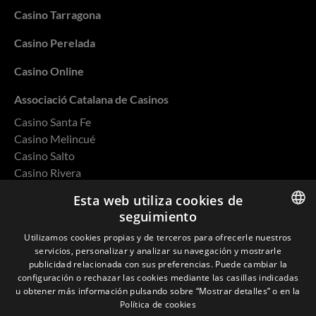
Casino Tarragona
Casino Perelada
Casino Online
Associació Catalana de Casinos
Casino Santa Fe
Casino Melincué
Casino Salto
Casino Rivera
Casino Ovalle
Esta web utiliza cookies de
seguimiento
ENGLISH
Utilizamos cookies propias y de terceros para ofrecerle nuestros
servicios, personalizar y analizar su navegación y mostrarle
SPANISH
Política de privacidad
publicidad relacionada con sus preferencias. Puede cambiar la
configuración o rechazar las cookies mediante las casillas indicadas
CATALAN
Cookies
u obtener más información pulsando sobre “Mostrar detalles” o en la
Política de cookies
FRENCH