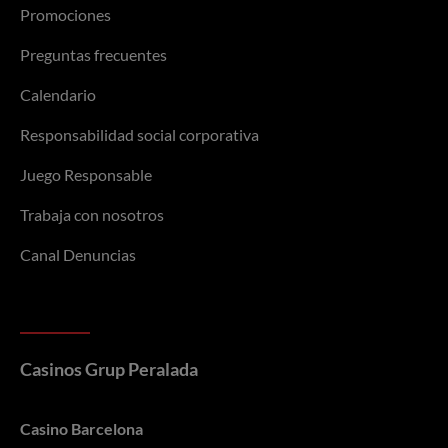
Promociones
Preguntas frecuentes
Calendario
Responsabilidad social corporativa
Juego Responsable
Trabaja con nosotros
Canal Denuncias
Casinos Grup Peralada
Casino Barcelona