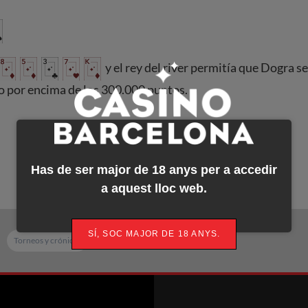
y el rey del river permitía que Dogra 
o por encima de los 300.000 puntos.
Has de ser major de 18 anys per a accedir
a aquest lloc web.
SÍ, SOC MAJOR DE 18 ANYS.
Torneos y crónicas