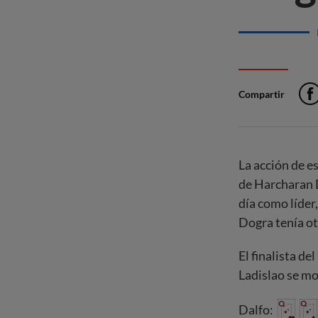
Compartir
La acción de e
de Harcharan D
día como líder
Dogra tenía ot
El finalista d
Ladislao se mo
Dalfo: