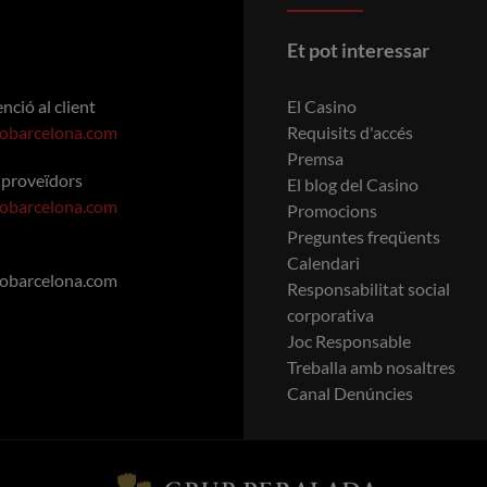
Et pot interessar
nció al client
El Casino
nobarcelona.com
Requisits d'accés
Premsa
 proveïdors
El blog del Casino
nobarcelona.com
Promocions
Preguntes freqüents
Calendari
nobarcelona.com
Responsabilitat social
corporativa
Joc Responsable
Treballa amb nosaltres
Canal Denúncies