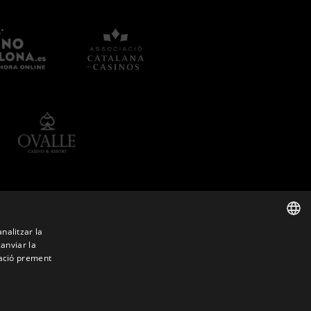
analitzar la
canviar la
ENGLISH
mació prement
SPANISH
CATALAN