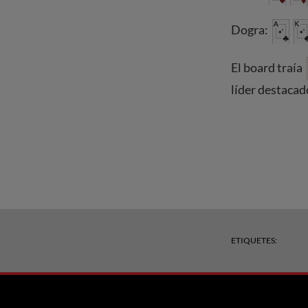
Dogra:
El board traía
líder destacad
ETIQUETES: