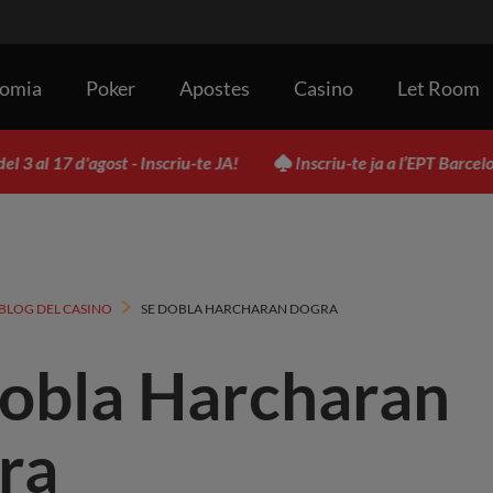
nomia
Poker
Apostes
Casino
Let Room
 17 d'agost - Inscriu-te JA!
Inscriu-te ja a l’EPT Barcelona, d
 BLOG DEL CASINO
SE DOBLA HARCHARAN DOGRA
dobla Harcharan
ra