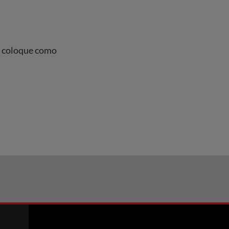
se coloque como