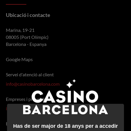
Ubicació i contacte
Marina, 19-21
08005 (Port Olímpic)
Barcelona - Espanya
Google Maps
Servei d'atenció al client
info@casinobarcelona.com
Empreses i proveïdors
info@casinobarcelona.com
E-mail
Has de ser major de 18 anys per a accedir