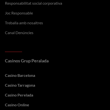
Responsabilitat social corporativa
Joc Responsable
Treballa amb nosaltres
Canal Denúncies
Casinos Grup Peralada
Casino Barcelona
Casino Tarragona
Casino Perelada
Casino Online