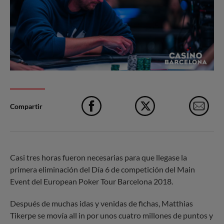
Compartir
Facebook
X
e-M
Casi tres horas fueron necesarias para que llegase la
primera eliminación del Día 6 de competición del Main
Event del European Poker Tour Barcelona 2018.
Después de muchas idas y venidas de fichas, Matthias
Tikerpe se movía all in por unos cuatro millones de puntos y