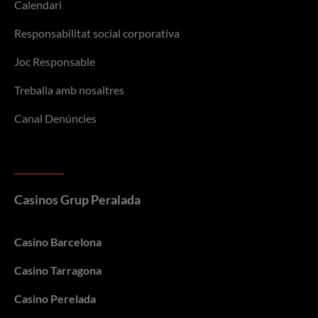
Calendari
Responsabilitat social corporativa
Joc Responsable
Treballa amb nosaltres
Canal Denúncies
Casinos Grup Peralada
Casino Barcelona
Casino Tarragona
Casino Perelada