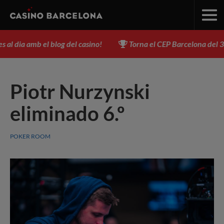
l dia amb el blog del casino!
Torna el CEP Barcelona del 3 al 
Piotr Nurzynski
eliminado 6.º
POKER ROOM