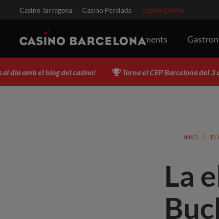
Casino Tarragona
Casino Perelada
Casino Online
Esdeveniments
Gastro
mb el blog del casino!
Torna el CEP Barcelona del 3 al 17 d'ago
INICI
EL
La 
Buck