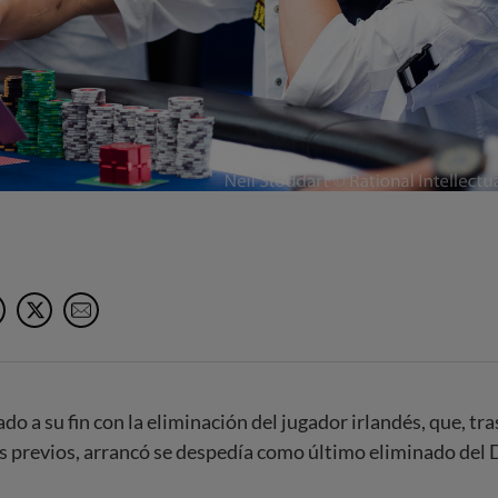
Facebook
X
e-Mail
gado a su fin con la eliminación del jugador irlandés, que, tr
ías previos, arrancó se despedía como último eliminado del 