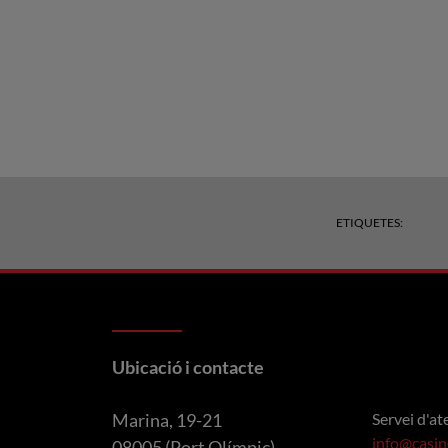
ETIQUETES:
Ubicació i contacte
Marina, 19-21
Servei d'ate
info@casi
08005 (Port Olímpic)