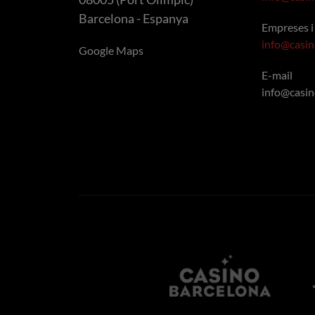
Barcelona - Espanya
Empreses i
info@casi
Google Maps
E-mail
info@casi