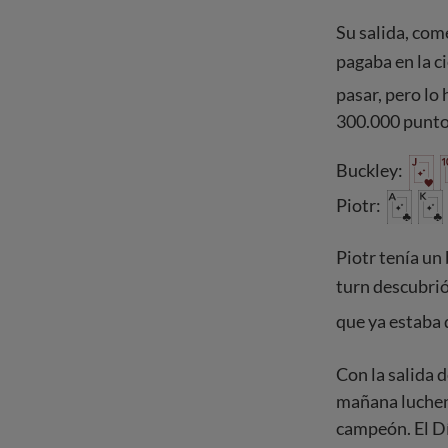
Su salida, com
pagaba en la ci
pasar, pero lo
300.000 puntos
Buckley:
Piotr:
Piotr tenía un
turn descubri
que ya estaba 
Con la salida 
mañana luchen 
campeón. El Dí