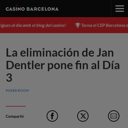
ues al dia amb el blog del casino!
Torna el CEP Barcelona del 3
La eliminación de Jan
Dentler pone fin al Día
3
POKER ROOM
Compartir
Facebook
X
e-M