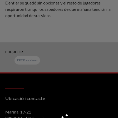
Dentler se quedó sin opciones y el resto de jugadores
respiraron tranquilos sabedores de que mañana tendrán la
oportunidad de sus vidas.
ETIQUETES:
EPT Barcelona
Ubicació i contacte
Marina, 19-21