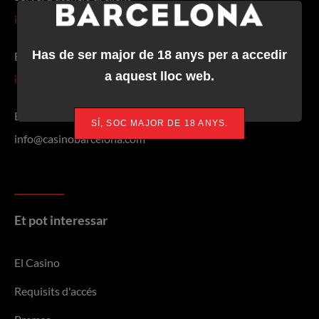
info@casinobarcelona.com
Has de ser major de 18 anys per a accedir
Empreses i proveïdors
a aquest lloc web.
info@casinobarcelona.com
E-mail
SÍ, SOC MAJOR DE 18 ANYS.
info@casinobarcelona.com
Et pot interessar
El Casino
Requisits d'accés