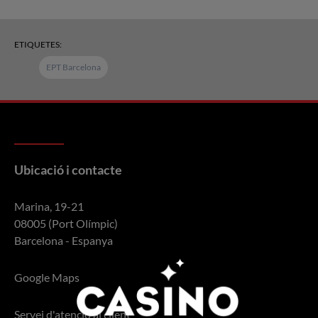
ETIQUETES:
EPT Barcelona
Ubicació i contacte
Marina, 19-21
08005 (Port Olímpic)
Barcelona - Espanya
Google Maps
Servei d'atenció al client