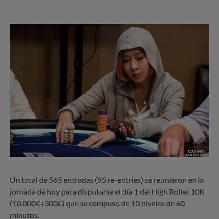
Un total de 565 entradas (95 re-entries) se reunieron en la
jornada de hoy para disputarse el día 1 del High Roller 10K
(10.000€+300€) que se compuso de 10 niveles de 60
minutos.