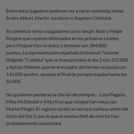
Entre estos jugadore pudimos ver a caras conocidas como
Andre Akkari, Martin Jacobson o Stephen Chidwick.
Al comienzo vimos a jugadores como Sergio Aido y Felipe
Mojave que cayeron eliminados en los primeros niveles,
pero Mojave hizo re-entry y termino con 284.000
puntos. La representación española la hicieron: Vicente
Delgado “Codelsa” que se transportaba al día 2 con 355.000
y Adrián Mateos, que en el ecuador del torneo se ponía con
143.000 puntos, aunque al final de jornada bajaba hasta los
56.000.
No quisieron perderse la cita los de siempre… Luca Pagano,
Mike McDonald o Kitty Kuo que compartían mesa con
Martin Finger. El registro tardío se cerrará mañana antes del
inicio del Día 2, por lo que el masivo field de este torneo
probablemente aumentará.