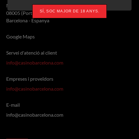
Marina, 19-21
SÍ, SOC MAJOR DE 18 ANYS.
08005 (Port Olímpic)
Barcelona - Espanya
Google Maps
Servei d'atenció al client
info@casinobarcelona.com
Empreses i proveïdors
info@casinobarcelona.com
E-mail
info@casinobarcelona.com