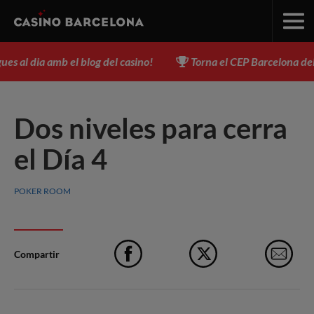
s al dia amb el blog del casino!
Torna el CEP Barcelona del 3 a
Dos niveles para cerra
el Día 4
POKER ROOM
Compartir
Facebook
X
e-M