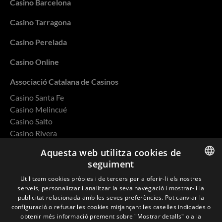
Casino Barcelona
Casino Tarragona
Casino Perelada
Casino Online
Associació Catalana de Casinos
Casino Santa Fe
Casino Melincué
Casino Salto
Casino Rivera
Casino Ovalle
Aquesta web utilitza cookies de
seguiment
ENGLISH
Utilitzem cookies pròpies i de tercers per a oferir-li els nostres
serveis, personalitzar i analitzar la seva navegació i mostrar-li la
SPANISH
Política de privacitat
publicitat relacionada amb les seves preferències. Pot canviar la
configuració o refusar les cookies mitjançant les caselles indicades o
CATALAN
Cookies
obtenir més informació prement sobre "Mostrar detalls" o a la