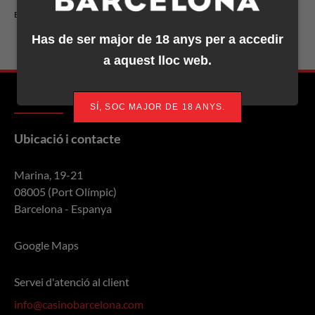
ETIQUETES:
Andres Korn
1,095,000
EPT Barcelona
Has de ser major de 18 anys per a accedir
John Juanda
1,040,000
a aquest lloc web.
Denys Shafikov
965,000
David Petrzelka
325,000
SÍ, SOC MAJOR DE 18 ANYS.
Serhii Holodiuk
240,000
Ubicació i contacte
Marina, 19-21
08005 (Port Olímpic)
Barcelona - Espanya
Google Maps
Servei d'atenció al client
info@casinobarcelona.com