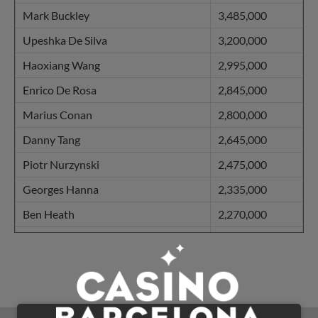
Mark Buckley
3,485,000
Upeshka De Silva
3,200,000
Haoxiang Wang
2,995,000
Enrico De Rosa
2,845,000
Marius Conan
2,800,000
Danny Tang
2,645,000
Piotr Nurzynski
2,475,000
Georges Hanna
2,335,000
Ben Heath
2,270,000
Jamie O'Connor
2,200,000
Fabiano Kovalski
1,960,000
Johan Storakers
1,780,000
Tom Alner
1,775,000