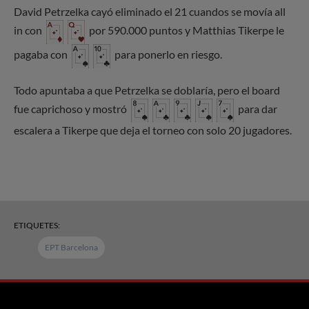
David Petrzelka cayó eliminado el 21 cuandos se movía all
in con
por 590.000 puntos y Matthias Tikerpe le
pagaba con
para ponerlo en riesgo.
Todo apuntaba a que Petrzelka se doblaría, pero el board
fue caprichoso y mostró
para dar
escalera a Tikerpe que deja el torneo con solo 20 jugadores.
ETIQUETES:
EPT Barcelona