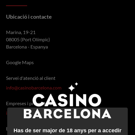
Ubicació i contacte
Marina, 19-21
08005 (Port Olímpic)
Barcelona - Espanya
Google Maps
Servei d'atenció al client
info@casinobarcelona.com
Empreses i proveïdors
info@casinobarcelona.com
E-mail
Has de ser major de 18 anys per a accedir