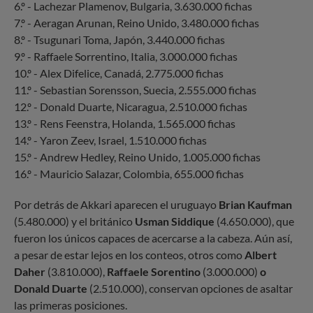
6.º - Lachezar Plamenov, Bulgaria, 3.630.000 fichas
7.º - Aeragan Arunan, Reino Unido, 3.480.000 fichas
8.º - Tsugunari Toma, Japón, 3.440.000 fichas
9.º - Raffaele Sorrentino, Italia, 3.000.000 fichas
10.º - Alex Difelice, Canadá, 2.775.000 fichas
11.º - Sebastian Sorensson, Suecia, 2.555.000 fichas
12.º - Donald Duarte, Nicaragua, 2.510.000 fichas
13.º - Rens Feenstra, Holanda, 1.565.000 fichas
14.º - Yaron Zeev, Israel, 1.510.000 fichas
15.º - Andrew Hedley, Reino Unido, 1.005.000 fichas
16.º - Mauricio Salazar, Colombia, 655.000 fichas
Por detrás de Akkari aparecen el uruguayo
Brian Kaufman
(5.480.000) y el británico
Usman Siddique
(4.650.000), que
fueron los únicos capaces de acercarse a la cabeza. Aún así,
a pesar de estar lejos en los conteos, otros como
Albert
Daher
(3.810.000),
Raffaele Sorentino
(3.000.000)
o
Donald Duarte
(2.510.000), conservan opciones de asaltar
las primeras posiciones.