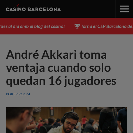
al dia amb el blog del casino!
Torna el CEP Barcelona del 3 al
André Akkari toma
ventaja cuando solo
quedan 16 jugadores
POKER ROOM