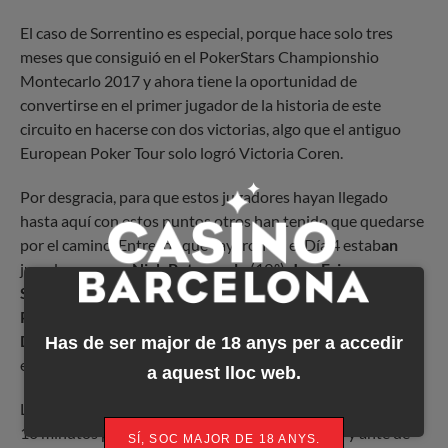
El caso de Sorrentino es especial, porque hace solo tres
meses que consiguió en el PokerStars Championshio
Montecarlo 2017 y ahora tiene la oportunidad de
convertirse en el primer jugador de la historia de este
circuito en hacerse con dos victorias, algo que el antiguo
European Poker Tour solo logró Victoria Coren.
Por desgracia, para que estos jugadores hayan llegado
hasta aquí con estos puntos otros han tenido que quedarse
por el camino. Entre los que cayeron en el Día 4 estab
an
jugadores como
Nick Petrangelo
(19.º),
Jan-Eric
Schwippert
(33.º), el español
Ramón Miquel Muñoz
(38.º)
Patrick Leonard
(40.º),
Kevin Stani
(48.º),
Philippe
D’Auteuil
(55.º),
Matas Cimbolas
(58.º), o los también
Has de ser major de 18 anys per a accedir
españoles
David Algarra
(63.º) y
José Ángel Latorre
(64.º).
a aquest lloc web.
La penúltima jornada de juego comenzará a las 12:00h con
10 minutos por delante del nivel 25.000/50.000 y ante de
SÍ, SOC MAJOR DE 18 ANYS.