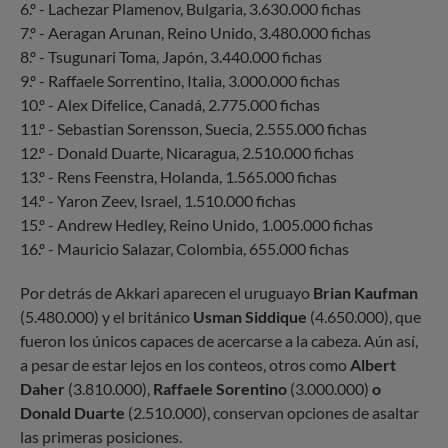
6.º - Lachezar Plamenov, Bulgaria, 3.630.000 fichas
7.º - Aeragan Arunan, Reino Unido, 3.480.000 fichas
8.º - Tsugunari Toma, Japón, 3.440.000 fichas
9.º - Raffaele Sorrentino, Italia, 3.000.000 fichas
10.º - Alex Difelice, Canadá, 2.775.000 fichas
11.º - Sebastian Sorensson, Suecia, 2.555.000 fichas
12.º - Donald Duarte, Nicaragua, 2.510.000 fichas
13.º - Rens Feenstra, Holanda, 1.565.000 fichas
14.º - Yaron Zeev, Israel, 1.510.000 fichas
15.º - Andrew Hedley, Reino Unido, 1.005.000 fichas
16.º - Mauricio Salazar, Colombia, 655.000 fichas
Por detrás de Akkari aparecen el uruguayo
Brian Kaufman
(5.480.000) y el británico
Usman Siddique
(4.650.000), que
fueron los únicos capaces de acercarse a la cabeza. Aún así,
a pesar de estar lejos en los conteos, otros como
Albert
Daher
(3.810.000),
Raffaele Sorentino
(3.000.000)
o
Donald Duarte
(2.510.000), conservan opciones de asaltar
las primeras posiciones.