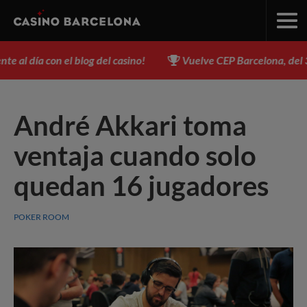
l día con el blog del casino!
Vuelve CEP Barcelona, del 3 al 
André Akkari toma
ventaja cuando solo
quedan 16 jugadores
POKER ROOM