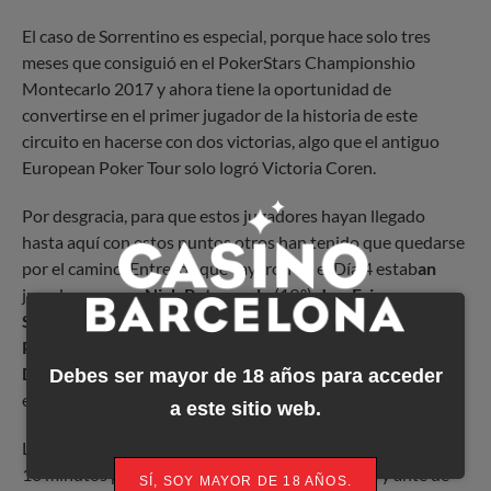
El caso de Sorrentino es especial, porque hace solo tres
meses que consiguió en el PokerStars Championshio
Montecarlo 2017 y ahora tiene la oportunidad de
convertirse en el primer jugador de la historia de este
circuito en hacerse con dos victorias, algo que el antiguo
European Poker Tour solo logró Victoria Coren.
Por desgracia, para que estos jugadores hayan llegado
hasta aquí con estos puntos otros han tenido que quedarse
por el camino. Entre los que cayeron en el Día 4 estab
an
jugadores como
Nick Petrangelo
(19.º),
Jan-Eric
Schwippert
(33.º), el español
Ramón Miquel Muñoz
(38.º)
Patrick Leonard
(40.º),
Kevin Stani
(48.º),
Philippe
D’Auteuil
(55.º),
Matas Cimbolas
(58.º), o los también
Debes ser mayor de 18 años para acceder
españoles
David Algarra
(63.º) y
José Ángel Latorre
(64.º).
a este sitio web.
La penúltima jornada de juego comenzará a las 12:00h con
10 minutos por delante del nivel 25.000/50.000 y ante de
SÍ, SOY MAYOR DE 18 AÑOS.